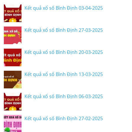
Kết quả xổ số Bình Định 03-04-2025
Kết quả xổ số Bình Định 27-03-2025
Kết quả xổ số Bình Định 20-03-2025
Kết quả xổ số Bình Định 13-03-2025
Kết quả xổ số Bình Định 06-03-2025
Kết quả xổ số Bình Định 27-02-2025