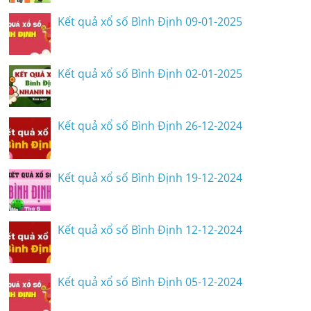
Kết quả xổ số Bình Định 09-01-2025
Kết quả xổ số Bình Định 02-01-2025
Kết quả xổ số Bình Định 26-12-2024
Kết quả xổ số Bình Định 19-12-2024
Kết quả xổ số Bình Định 12-12-2024
Kết quả xổ số Bình Định 05-12-2024