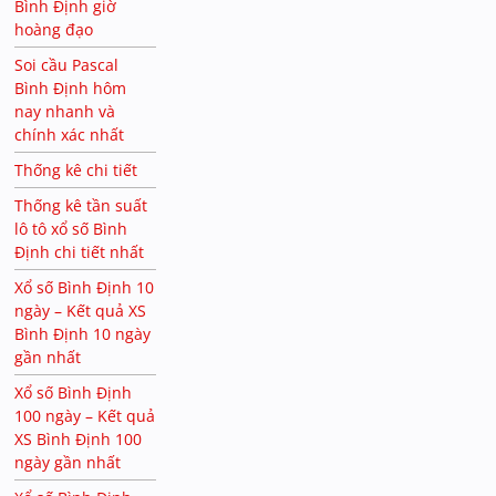
Bình Định giờ
hoàng đạo
Soi cầu Pascal
Bình Định hôm
nay nhanh và
chính xác nhất
Thống kê chi tiết
Thống kê tần suất
lô tô xổ số Bình
Định chi tiết nhất
Xổ số Bình Định 10
ngày – Kết quả XS
Bình Định 10 ngày
gần nhất
Xổ số Bình Định
100 ngày – Kết quả
XS Bình Định 100
ngày gần nhất