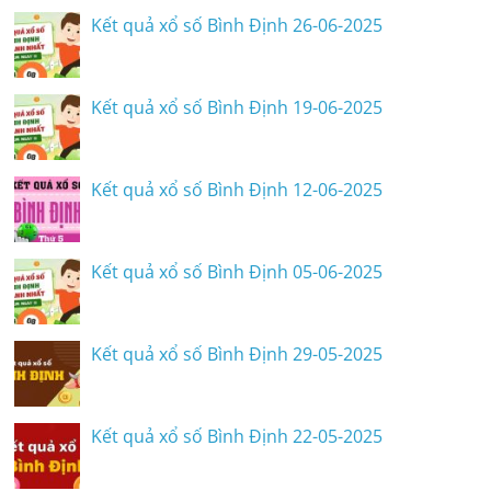
Kết quả xổ số Bình Định 26-06-2025
Kết quả xổ số Bình Định 19-06-2025
Kết quả xổ số Bình Định 12-06-2025
Kết quả xổ số Bình Định 05-06-2025
Kết quả xổ số Bình Định 29-05-2025
Kết quả xổ số Bình Định 22-05-2025