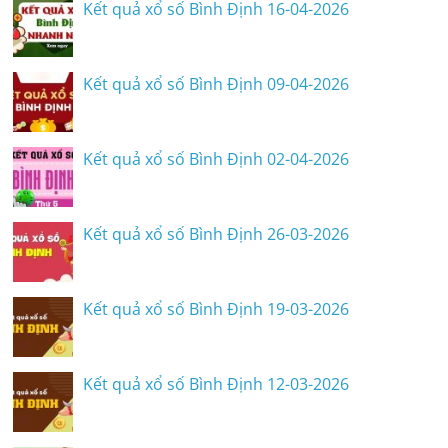
Kết quả xổ số Bình Định 16-04-2026
Kết quả xổ số Bình Định 09-04-2026
Kết quả xổ số Bình Định 02-04-2026
Kết quả xổ số Bình Định 26-03-2026
Kết quả xổ số Bình Định 19-03-2026
Kết quả xổ số Bình Định 12-03-2026