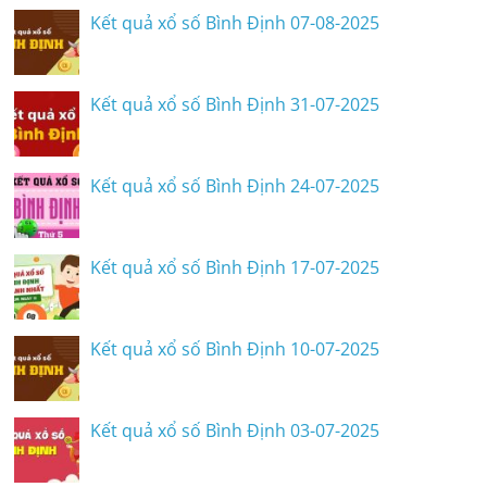
Kết quả xổ số Bình Định 07-08-2025
Kết quả xổ số Bình Định 31-07-2025
Kết quả xổ số Bình Định 24-07-2025
Kết quả xổ số Bình Định 17-07-2025
Kết quả xổ số Bình Định 10-07-2025
Kết quả xổ số Bình Định 03-07-2025