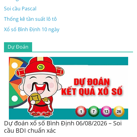
Soi cầu Pascal
Thống kê tần suất lô tô
Xổ số Bình Định 10 ngày
Dự Đoán
Dự đoán xổ số Bình Định 06/08/2026 – Soi
cầu BDI chuẩn xác