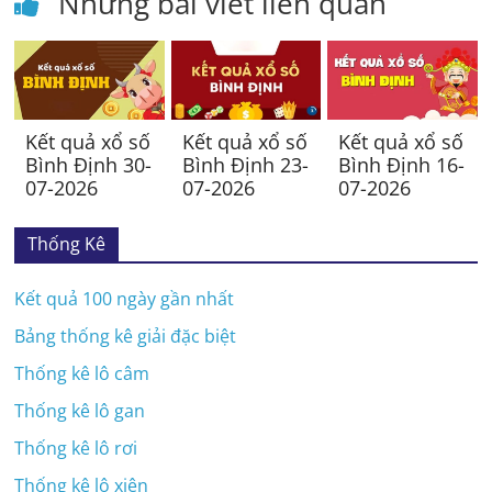
Những bài viết liên quan
Kết quả xổ số
Kết quả xổ số
Kết quả xổ số
Bình Định 30-
Bình Định 23-
Bình Định 16-
07-2026
07-2026
07-2026
Thống Kê
Kết quả 100 ngày gần nhất
Bảng thống kê giải đặc biệt
Thống kê lô câm
Thống kê lô gan
Thống kê lô rơi
Thống kê lô xiên