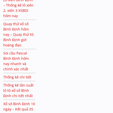
– Thống kê lô xiên
2, xiên 3 XSBDI
hôm nay
Quay thử xổ số
Bình Định hôm
nay – Quay thử XS
Bình Định giờ
hoàng đạo
Soi cầu Pascal
Bình Định hôm
nay nhanh và
chính xác nhất
Thống kê chi tiết
Thống kê tần suất
lô tô xổ số Bình
Định chi tiết nhất
Xổ số Bình Định 10
ngày – Kết quả XS