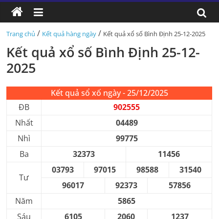
/
/
Trang chủ
Kết quả hàng ngày
Kết quả xổ số Bình Định 25-12-2025
Kết quả xổ số Bình Định 25-12-
2025
Kết quả sổ xố ngày - 25/12/2025
ĐB
902555
Nhất
04489
Nhì
99775
Ba
32373
11456
03793
97015
98588
31540
Tư
96017
92373
57856
Năm
5865
Sáu
6105
2060
1237