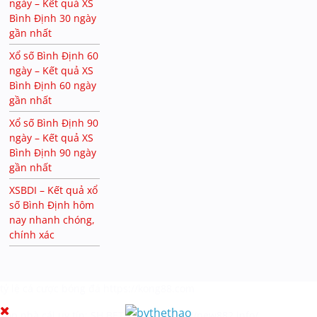
ngày – Kết quả XS
Bình Định 30 ngày
gần nhất
Xổ số Bình Định 60
ngày – Kết quả XS
Bình Định 60 ngày
gần nhất
Xổ số Bình Định 90
ngày – Kết quả XS
Bình Định 90 ngày
gần nhất
XSBDI – Kết quả xổ
số Bình Định hôm
nay nhanh chóng,
chính xác
tỷ lệ cá cược bóng đá
https://kong88.com
Top nhà cái uy tín:
SH BET
New88
https://new882.info/