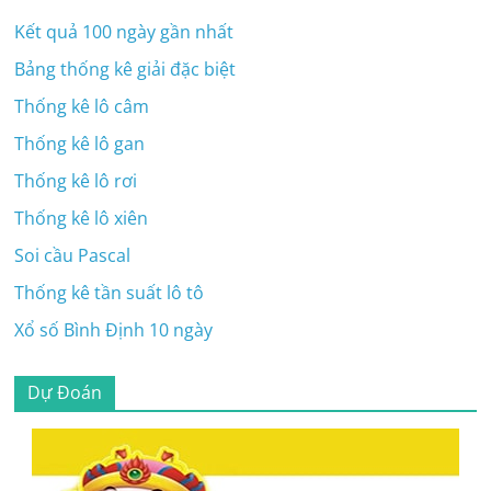
Kết quả 100 ngày gần nhất
Bảng thống kê giải đặc biệt
Thống kê lô câm
Thống kê lô gan
Thống kê lô rơi
Thống kê lô xiên
Soi cầu Pascal
Thống kê tần suất lô tô
Xổ số Bình Định 10 ngày
Dự Đoán