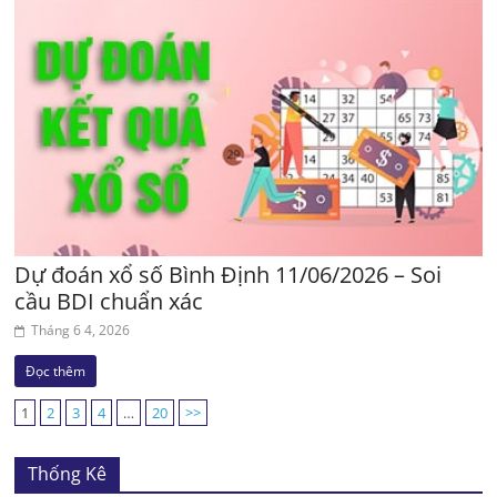
Dự đoán xổ số Bình Định 11/06/2026 – Soi
cầu BDI chuẩn xác
Tháng 6 4, 2026
Đọc thêm
1
2
3
4
…
20
>>
Thống Kê