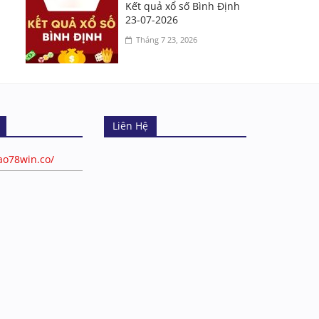
Kết quả xổ số Bình Định
23-07-2026
Tháng 7 23, 2026
Liên Hệ
vao78win.co/