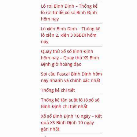
Lô rơi Bình Định – Thống kê
lô rơi từ đề xổ số Bình Định
hôm nay
Lô xiên Bình Định – Thống kê
lô xiên 2, xiên 3 XSBDI hôm
nay
Quay thử xổ số Bình Định
hôm nay – Quay thử XS Bình
Định giờ hoàng đạo
Soi cầu Pascal Bình Định hôm
nay nhanh và chính xác nhất
Thống kê chi tiết
Thống kê tần suất lô tô xổ số
Bình Định chi tiết nhất
Xổ số Bình Định 10 ngày – Kết
quả XS Bình Định 10 ngày
gần nhất