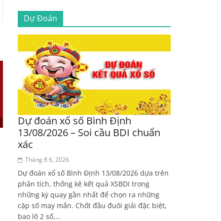
Dự Đoán
Dự đoán xổ số Bình Định
13/08/2026 – Soi cầu BDI chuẩn
xác
Tháng 8 6, 2026
Dự đoán xổ số Bình Định 13/08/2026 dựa trên
phân tích, thống kê kết quả XSBDI trong
những kỳ quay gần nhất để chọn ra những
cặp số may mắn. Chốt đầu đuôi giải đặc biệt,
bao lô 2 số,...