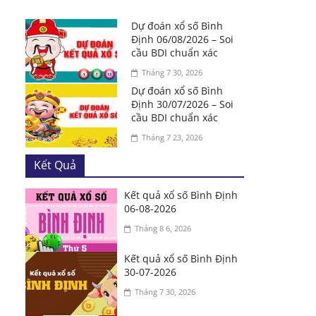
Dự đoán xổ số Bình
Định 06/08/2026 – Soi
cầu BDI chuẩn xác
Tháng 7 30, 2026
Dự đoán xổ số Bình
Định 30/07/2026 – Soi
cầu BDI chuẩn xác
Tháng 7 23, 2026
Kết Quả
Kết quả xổ số Bình Định
06-08-2026
Tháng 8 6, 2026
Kết quả xổ số Bình Định
30-07-2026
Tháng 7 30, 2026