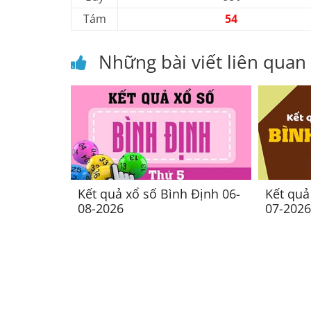
Tám
54
Những bài viết liên quan
Kết quả xổ số Bình Định 06-
Kết quả
08-2026
07-2026