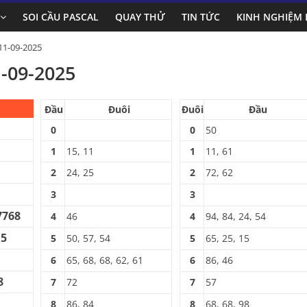
SOI CẦU PASCAL
QUAY THỬ
TIN TỨC
KINH NGHIỆM 
11-09-2025
1-09-2025
Đầu
Đuôi
Đuôi
Đầu
0
0
50
1
15, 11
1
11, 61
2
24, 25
2
72, 62
3
3
7768
4
46
4
94, 84, 24, 54
15
5
50, 57, 54
5
65, 25, 15
6
65, 68, 68, 62, 61
6
86, 46
8
7
72
7
57
8
86, 84
8
68, 68, 98