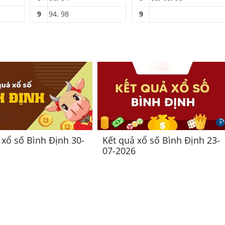
9
94, 98
9
 xổ số Bình Định 30-
Kết quả xổ số Bình Định 23-
07-2026