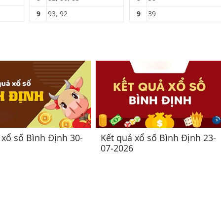
9
93, 92
9
39
 xổ số Bình Định 30-
Kết quả xổ số Bình Định 23-
07-2026