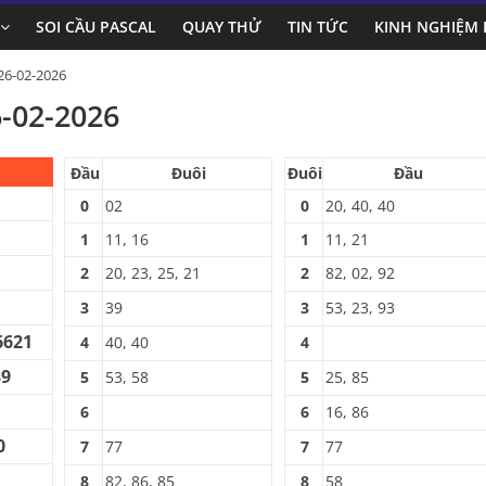
SOI CẦU PASCAL
QUAY THỬ
TIN TỨC
KINH NGHIỆM 
26-02-2026
6-02-2026
Đầu
Đuôi
Đuôi
Đầu
0
02
0
20, 40, 40
1
11, 16
1
11, 21
2
20, 23, 25, 21
2
82, 02, 92
3
39
3
53, 23, 93
6621
4
40, 40
4
39
5
53, 58
5
25, 85
6
6
16, 86
0
7
77
7
77
8
82, 86, 85
8
58