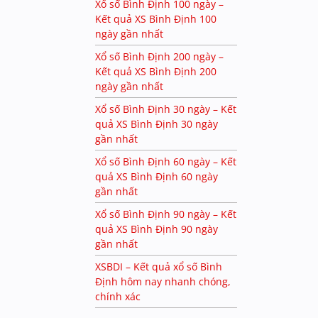
Xổ số Bình Định 100 ngày –
Kết quả XS Bình Định 100
ngày gần nhất
Xổ số Bình Định 200 ngày –
Kết quả XS Bình Định 200
ngày gần nhất
Xổ số Bình Định 30 ngày – Kết
quả XS Bình Định 30 ngày
gần nhất
Xổ số Bình Định 60 ngày – Kết
quả XS Bình Định 60 ngày
gần nhất
Xổ số Bình Định 90 ngày – Kết
quả XS Bình Định 90 ngày
gần nhất
XSBDI – Kết quả xổ số Bình
Định hôm nay nhanh chóng,
chính xác