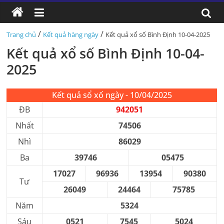
/
/
Trang chủ
Kết quả hàng ngày
Kết quả xổ số Bình Định 10-04-2025
Kết quả xổ số Bình Định 10-04-
2025
Kết quả sổ xố ngày - 10/04/2025
ĐB
942051
Nhất
74506
Nhì
86029
Ba
39746
05475
17027
96936
13954
90380
Tư
26049
24464
75785
Năm
5324
Sáu
0521
7545
5024