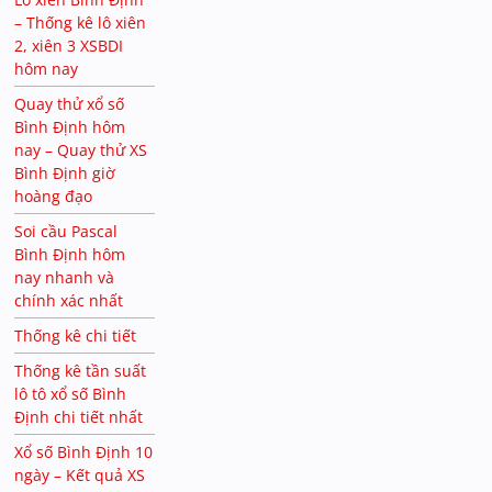
– Thống kê lô xiên
2, xiên 3 XSBDI
hôm nay
Quay thử xổ số
Bình Định hôm
nay – Quay thử XS
Bình Định giờ
hoàng đạo
Soi cầu Pascal
Bình Định hôm
nay nhanh và
chính xác nhất
Thống kê chi tiết
Thống kê tần suất
lô tô xổ số Bình
Định chi tiết nhất
Xổ số Bình Định 10
ngày – Kết quả XS