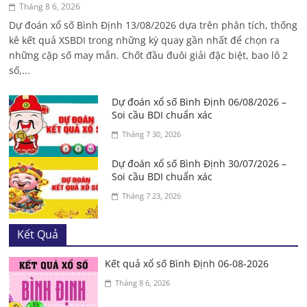
Tháng 8 6, 2026
Dự đoán xổ số Bình Định 13/08/2026 dựa trên phân tích, thống
kê kết quả XSBDI trong những kỳ quay gần nhất để chọn ra
những cặp số may mắn. Chốt đầu đuôi giải đặc biệt, bao lô 2
số,...
Dự đoán xổ số Bình Định 06/08/2026 –
Soi cầu BDI chuẩn xác
Tháng 7 30, 2026
Dự đoán xổ số Bình Định 30/07/2026 –
Soi cầu BDI chuẩn xác
Tháng 7 23, 2026
Kết Quả
Kết quả xổ số Bình Định 06-08-2026
Tháng 8 6, 2026