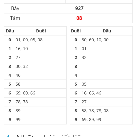
Bảy
927
Tám
08
Đầu
Đuôi
Đuôi
Đầu
0
01, 00, 05, 08
0
30, 60, 10, 00
1
16, 10
1
01
2
27
2
32
3
30, 32
3
4
46
4
5
58
5
05
6
69, 60, 66
6
16, 66, 46
7
78, 78
7
27
8
89
8
58, 78, 78, 08
9
99
9
69, 89, 99