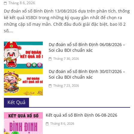
Tháng 8 6, 2026
Dự đoán xổ số Bình Định 13/08/2026 dựa trên phân tích, thống
kê kết quả XSBDI trong những kỳ quay gần nhất để chọn ra
những cặp số may mắn. Chốt đầu đuôi giải đặc biệt, bao lô 2
số,...
Dự đoán xổ số Bình Định 06/08/2026 –
Soi cầu BDI chuẩn xác
Tháng 7 30, 2026
Dự đoán xổ số Bình Định 30/07/2026 –
Soi cầu BDI chuẩn xác
Tháng 7 23, 2026
Kết Quả
Kết quả xổ số Bình Định 06-08-2026
Tháng 8 6, 2026