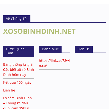
Về Chúng Tôi
XOSOBINHDINH.NET
Được Quan
Danh Mục
Liên Hệ
Tâm
https://linkvao78wi
Bảng thống kê giải
n.co/
đặc biệt xổ số Bình
Định hôm nay
Kết quả 100 ngày
Liên hệ
Lô câm Bình Định
– Thống kê đầu
đuôi câm XSBDI