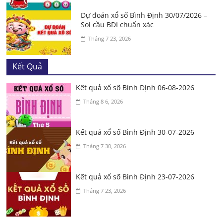
Dự đoán xổ số Bình Định 30/07/2026 –
Soi cầu BDI chuẩn xác
Tháng 7 23, 2026
Kết Quả
Kết quả xổ số Bình Định 06-08-2026
Tháng 8 6, 2026
Kết quả xổ số Bình Định 30-07-2026
Tháng 7 30, 2026
Kết quả xổ số Bình Định 23-07-2026
Tháng 7 23, 2026