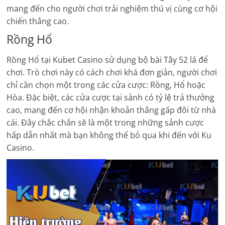
mang đến cho người chơi trải nghiệm thú vị cùng cơ hội
chiến thắng cao.
Rồng Hổ
Rồng Hổ tại Kubet Casino sử dụng bộ bài Tây 52 lá để
chơi. Trò chơi này có cách chơi khá đơn giản, người chơi
chỉ cần chọn một trong các cửa cược: Rồng, Hổ hoặc
Hòa. Đặc biệt, các cửa cược tại sảnh có tỷ lệ trả thưởng
cao, mang đến cơ hội nhận khoản thắng gấp đôi từ nhà
cái. Đây chắc chắn sẽ là một trong những sảnh cược
hấp dẫn nhất mà bạn không thể bỏ qua khi đến với Ku
Casino.