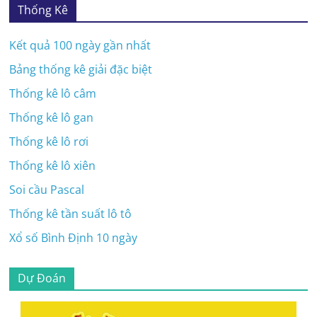
Thống Kê
Kết quả 100 ngày gần nhất
Bảng thống kê giải đặc biệt
Thống kê lô câm
Thống kê lô gan
Thống kê lô rơi
Thống kê lô xiên
Soi cầu Pascal
Thống kê tần suất lô tô
Xổ số Bình Định 10 ngày
Dự Đoán