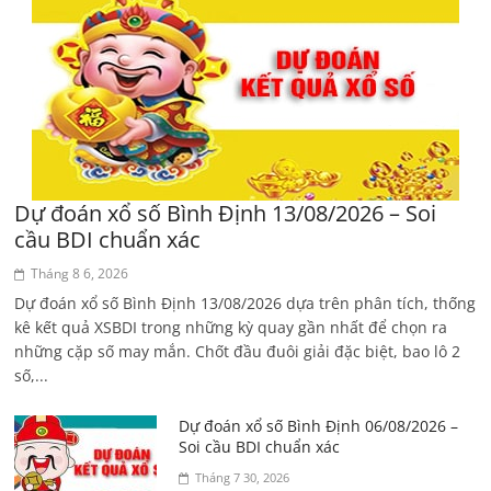
Dự đoán xổ số Bình Định 13/08/2026 – Soi
cầu BDI chuẩn xác
Tháng 8 6, 2026
Dự đoán xổ số Bình Định 13/08/2026 dựa trên phân tích, thống
kê kết quả XSBDI trong những kỳ quay gần nhất để chọn ra
những cặp số may mắn. Chốt đầu đuôi giải đặc biệt, bao lô 2
số,...
Dự đoán xổ số Bình Định 06/08/2026 –
Soi cầu BDI chuẩn xác
Tháng 7 30, 2026