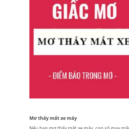
Mơ thấy mất xe máy
Nếu bạn mơ thấy mất xe máy, con số may mắn 