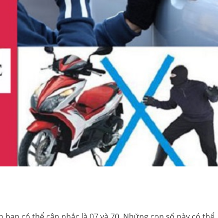
bạn có thể cân nhắc là 07 và 70. Những con số này có thể