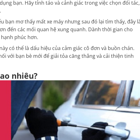
ụng bạn. Hãy tỉnh táo và cảnh giác trong việc chọn đối tác,
.
u bạn mơ thấy mất xe máy nhưng sau đó lại tìm thấy, đây l
ơn đến các mối quan hệ xung quanh. Dành thời gian cho
à hạnh phúc hơn.
này có thể là dấu hiệu của cảm giác cô đơn và buồn chán.
i với bạn bè mới để giải tỏa căng thẳng và cải thiện tinh
bao nhiêu?