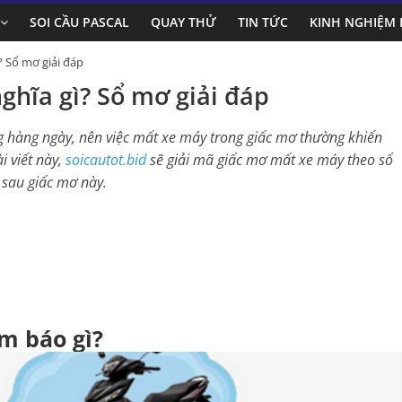
SOI CẦU PASCAL
QUAY THỬ
TIN TỨC
KINH NGHIỆM 
? Sổ mơ giải đáp
ghĩa gì? Sổ mơ giải đáp
g hàng ngày, nên việc mất xe máy trong giấc mơ thường khiến
i viết này,
soicautot.bid
sẽ giải mã giấc mơ mất xe máy theo sổ
 sau giấc mơ này.
m báo gì?