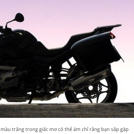
màu trắng trong giấc mơ có thể ám chỉ rằng bạn sắp gặp