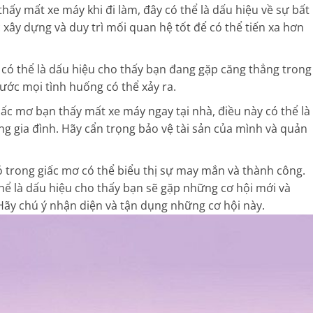
hấy mất xe máy khi đi làm, đây có thể là dấu hiệu về sự bất
c xây dựng và duy trì mối quan hệ tốt để có thể tiến xa hơn
có thể là dấu hiệu cho thấy bạn đang gặp căng thẳng trong
ước mọi tình huống có thể xảy ra.
ấc mơ bạn thấy mất xe máy ngay tại nhà, điều này có thể là
g gia đình. Hãy cẩn trọng bảo vệ tài sản của mình và quản
trong giấc mơ có thể biểu thị sự may mắn và thành công.
ể là dấu hiệu cho thấy bạn sẽ gặp những cơ hội mới và
 Hãy chú ý nhận diện và tận dụng những cơ hội này.