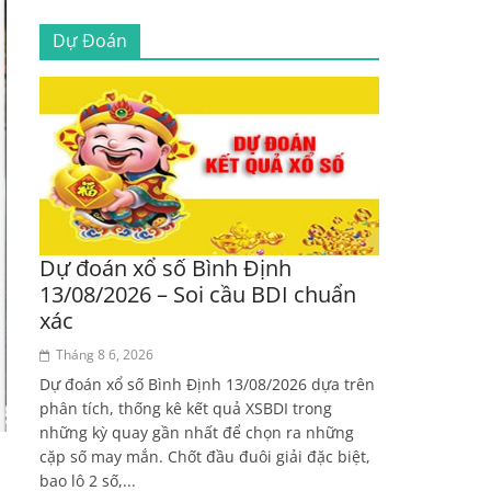
Dự Đoán
Dự đoán xổ số Bình Định
13/08/2026 – Soi cầu BDI chuẩn
xác
Tháng 8 6, 2026
Dự đoán xổ số Bình Định 13/08/2026 dựa trên
phân tích, thống kê kết quả XSBDI trong
những kỳ quay gần nhất để chọn ra những
cặp số may mắn. Chốt đầu đuôi giải đặc biệt,
bao lô 2 số,...