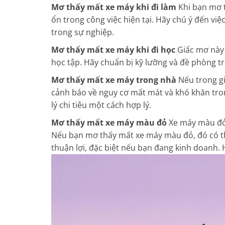
Mơ thấy mất xe máy khi đi làm
Khi bạn mơ t
ổn trong công việc hiện tại. Hãy chú ý đến việ
trong sự nghiệp.
Mơ thấy mất xe máy khi đi học
Giấc mơ này 
học tập. Hãy chuẩn bị kỹ lưỡng và đề phòng tr
Mơ thấy mất xe máy trong nhà
Nếu trong gi
cảnh báo về nguy cơ mất mát và khó khăn tron
lý chi tiêu một cách hợp lý.
Mơ thấy mất xe máy màu đỏ
Xe máy màu đỏ 
Nếu bạn mơ thấy mất xe máy màu đỏ, đó có th
thuận lợi, đặc biệt nếu bạn đang kinh doanh.