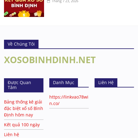
Tháng 7 23, 2026
Về Chúng Tôi
XOSOBINHDINH.NET
Được Quan
Danh Mục
Liên Hệ
Tâm
https://linkvao78wi
Bảng thống kê giải
n.co/
đặc biệt xổ số Bình
Định hôm nay
Kết quả 100 ngày
Liên hệ