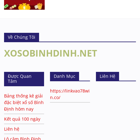
Về Chúng Tôi
XOSOBINHDINH.NET
Được Quan
Danh Mục
Liên Hệ
Tâm
https://linkvao78wi
Bảng thống kê giải
n.co/
đặc biệt xổ số Bình
Định hôm nay
Kết quả 100 ngày
Liên hệ
Lô câm Bình Định