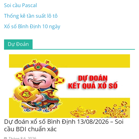
Soi cầu Pascal
Thống kê tần suất lô tô
Xổ số Bình Định 10 ngày
Dự Đoán
Dự đoán xổ số Bình Định 13/08/2026 – Soi
cầu BDI chuẩn xác
Tháng 8 6, 2026