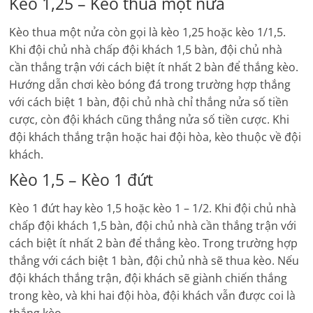
Kèo 1,25 – Kèo thua một nửa
Kèo thua một nửa còn gọi là kèo 1,25 hoặc kèo 1/1,5.
Khi đội chủ nhà chấp đội khách 1,5 bàn, đội chủ nhà
cần thắng trận với cách biệt ít nhất 2 bàn để thắng kèo.
Hướng dẫn chơi kèo bóng đá trong trường hợp thắng
với cách biệt 1 bàn, đội chủ nhà chỉ thắng nửa số tiền
cược, còn đội khách cũng thắng nửa số tiền cược. Khi
đội khách thắng trận hoặc hai đội hòa, kèo thuộc về đội
khách.
Kèo 1,5 – Kèo 1 đứt
Kèo 1 đứt hay kèo 1,5 hoặc kèo 1 – 1/2. Khi đội chủ nhà
chấp đội khách 1,5 bàn, đội chủ nhà cần thắng trận với
cách biệt ít nhất 2 bàn để thắng kèo. Trong trường hợp
thắng với cách biệt 1 bàn, đội chủ nhà sẽ thua kèo. Nếu
đội khách thắng trận, đội khách sẽ giành chiến thắng
trong kèo, và khi hai đội hòa, đội khách vẫn được coi là