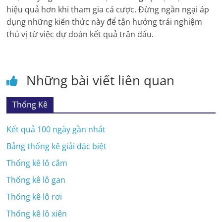
hiệu quả hơn khi tham gia cá cược. Đừng ngần ngại áp
dụng những kiến thức này để tận hưởng trải nghiệm
thú vị từ việc dự đoán kết quả trận đấu.
Những bài viết liên quan
Thống Kê
Kết quả 100 ngày gần nhất
Bảng thống kê giải đặc biệt
Thống kê lô câm
Thống kê lô gan
Thống kê lô rơi
Thống kê lô xiên