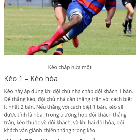
Kèo chấp nửa một
Kèo 1 – Kèo hòa
Kèo này áp dụng khi đội chủ nhà chấp đội khách 1 bàn.
Để thắng kèo, đội chủ nhà cần thắng trận với cách biệt
ít nhất 2 bàn. Nếu thắng với cách biệt 1 bàn, kèo sẽ
được tính là hòa. Trong trường hợp đội khách thắng
trận, kèo thuộc về đội khách, và khi hai đội hòa, đội
khách vẫn giành chiến thắng trong kèo.