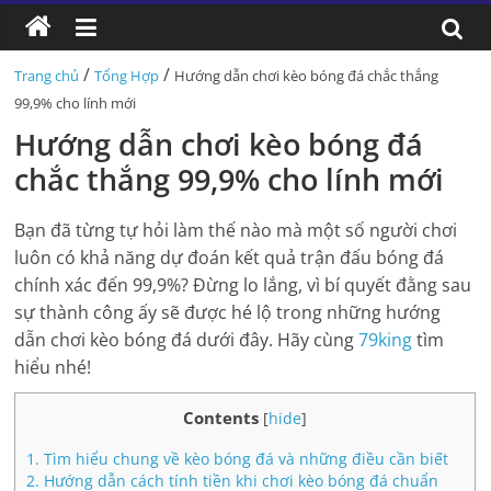
/
/
Trang chủ
Tổng Hợp
Hướng dẫn chơi kèo bóng đá chắc thắng
99,9% cho lính mới
Hướng dẫn chơi kèo bóng đá
chắc thắng 99,9% cho lính mới
Bạn đã từng tự hỏi làm thế nào mà một số người chơi
luôn có khả năng dự đoán kết quả trận đấu bóng đá
chính xác đến 99,9%? Đừng lo lắng, vì bí quyết đằng sau
sự thành công ấy sẽ được hé lộ trong những hướng
dẫn chơi kèo bóng đá dưới đây. Hãy cùng
79king
tìm
hiểu nhé!
Contents
[
hide
]
1.
Tìm hiểu chung về kèo bóng đá và những điều cần biết
2.
Hướng dẫn cách tính tiền khi chơi kèo bóng đá chuẩn