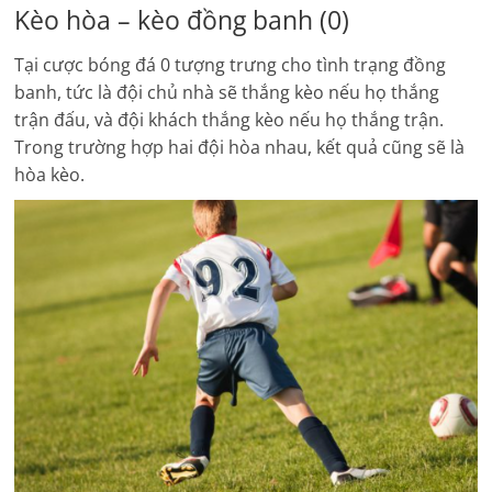
Kèo hòa – kèo đồng banh (0)
Tại cược bóng đá 0 tượng trưng cho tình trạng đồng
banh, tức là đội chủ nhà sẽ thắng kèo nếu họ thắng
trận đấu, và đội khách thắng kèo nếu họ thắng trận.
Trong trường hợp hai đội hòa nhau, kết quả cũng sẽ là
hòa kèo.