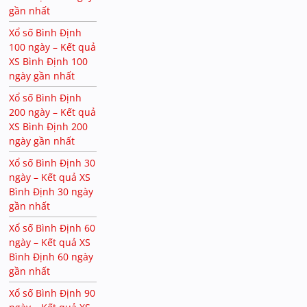
gần nhất
Xổ số Bình Định
100 ngày – Kết quả
XS Bình Định 100
ngày gần nhất
Xổ số Bình Định
200 ngày – Kết quả
XS Bình Định 200
ngày gần nhất
Xổ số Bình Định 30
ngày – Kết quả XS
Bình Định 30 ngày
gần nhất
Xổ số Bình Định 60
ngày – Kết quả XS
Bình Định 60 ngày
gần nhất
Xổ số Bình Định 90