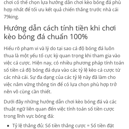
chơi có thể chọn lựa hướng dẫn chơi kèo bóng đá phù
hợp nhất để tối ưu kết quả chiến thắng trước nhà cái
79king.
Hướng dẫn cách tính tiền khi chơi
kèo bóng đá chuẩn 100%
Hiểu rõ phạm vi và lý do tại sao cá độ bóng đá luôn
thua là một yếu tố cực kỳ quan trọng khi tham gia vào
việc cá cược. Hiện nay, có nhiều phương pháp tính toán
số tiền cá độ bóng đá dựa vào các tỷ lệ kèo cá cược từ
các nhà cái. Sự đa dạng của các tỷ lệ này đã làm cho
việc nắm vững thông tin để có lựa chọn phù hợp trở
nên vô cùng cần thiết.
Dưới đây những hướng dẫn chơi kèo bóng đá và các
thuật ngữ liên quan đến việc tính toán số tiền cược
trong lĩnh vực bóng đá:
Tỷ lệ thắng đủ: Số tiền thắng cược = Số tiền đặt