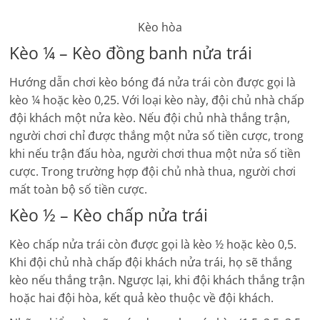
Kèo hòa
Kèo ¼ – Kèo đồng banh nửa trái
Hướng dẫn chơi kèo bóng đá nửa trái còn được gọi là
kèo ¼ hoặc kèo 0,25. Với loại kèo này, đội chủ nhà chấp
đội khách một nửa kèo. Nếu đội chủ nhà thắng trận,
người chơi chỉ được thắng một nửa số tiền cược, trong
khi nếu trận đấu hòa, người chơi thua một nửa số tiền
cược. Trong trường hợp đội chủ nhà thua, người chơi
mất toàn bộ số tiền cược.
Kèo ½ – Kèo chấp nửa trái
Kèo chấp nửa trái còn được gọi là kèo ½ hoặc kèo 0,5.
Khi đội chủ nhà chấp đội khách nửa trái, họ sẽ thắng
kèo nếu thắng trận. Ngược lại, khi đội khách thắng trận
hoặc hai đội hòa, kết quả kèo thuộc về đội khách.