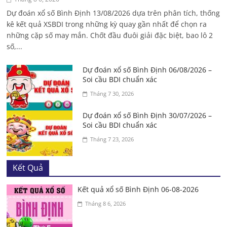
Dự đoán xổ số Bình Định 13/08/2026 dựa trên phân tích, thống
kê kết quả XSBDI trong những kỳ quay gần nhất để chọn ra
những cặp số may mắn. Chốt đầu đuôi giải đặc biệt, bao lô 2
số,...
Dự đoán xổ số Bình Định 06/08/2026 –
Soi cầu BDI chuẩn xác
Tháng 7 30, 2026
Dự đoán xổ số Bình Định 30/07/2026 –
Soi cầu BDI chuẩn xác
Tháng 7 23, 2026
Kết Quả
Kết quả xổ số Bình Định 06-08-2026
Tháng 8 6, 2026