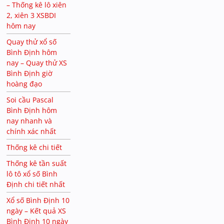
– Thống kê lô xiên
2, xiên 3 XSBDI
hôm nay
Quay thử xổ số
Bình Định hôm
nay – Quay thử XS
Bình Định giờ
hoàng đạo
Soi cầu Pascal
Bình Định hôm
nay nhanh và
chính xác nhất
Thống kê chi tiết
Thống kê tần suất
lô tô xổ số Bình
Định chi tiết nhất
Xổ số Bình Định 10
ngày – Kết quả XS
Bình Định 10 ngày