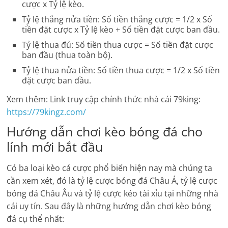
cược x Tỷ lệ kèo.
Tỷ lệ thắng nửa tiền: Số tiền thắng cược = 1/2 x Số
tiền đặt cược x Tỷ lệ kèo + Số tiền đặt cược ban đầu.
Tỷ lệ thua đủ: Số tiền thua cược = Số tiền đặt cược
ban đầu (thua toàn bộ).
Tỷ lệ thua nửa tiền: Số tiền thua cược = 1/2 x Số tiền
đặt cược ban đầu.
Xem thêm: Link truy cập chính thức nhà cái 79king:
https://79kingz.com/
Hướng dẫn chơi kèo bóng đá cho
lính mới bắt đầu
Có ba loại kèo cá cược phổ biến hiện nay mà chúng ta
cần xem xét, đó là tỷ lệ cược bóng đá Châu Á, tỷ lệ cược
bóng đá Châu Âu và tỷ lệ cược kéo tài xỉu tại những nhà
cái uy tín. Sau đây là những hướng dẫn chơi kèo bóng
đá cụ thể nhất: