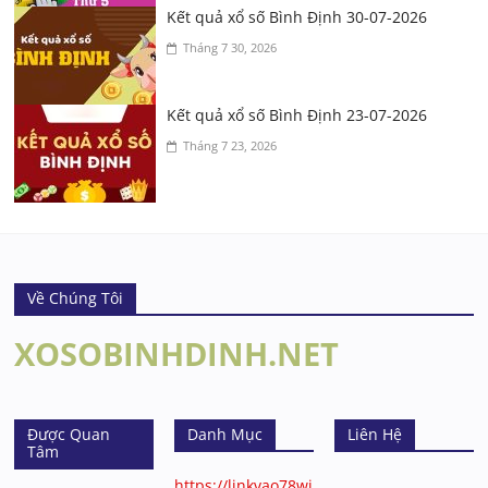
Kết quả xổ số Bình Định 30-07-2026
Tháng 7 30, 2026
Kết quả xổ số Bình Định 23-07-2026
Tháng 7 23, 2026
Về Chúng Tôi
XOSOBINHDINH.NET
Được Quan
Danh Mục
Liên Hệ
Tâm
https://linkvao78wi