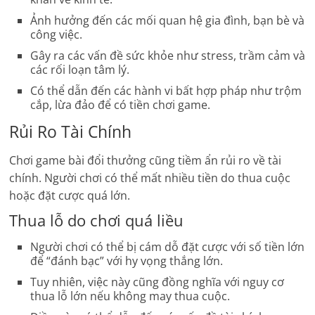
Ảnh hưởng đến các mối quan hệ gia đình, bạn bè và
công việc.
Gây ra các vấn đề sức khỏe như stress, trầm cảm và
các rối loạn tâm lý.
Có thể dẫn đến các hành vi bất hợp pháp như trộm
cắp, lừa đảo để có tiền chơi game.
Rủi Ro Tài Chính
Chơi game bài đổi thưởng cũng tiềm ẩn rủi ro về tài
chính. Người chơi có thể mất nhiều tiền do thua cuộc
hoặc đặt cược quá lớn.
Thua lỗ do chơi quá liều
Người chơi có thể bị cám dỗ đặt cược với số tiền lớn
để “đánh bạc” với hy vọng thắng lớn.
Tuy nhiên, việc này cũng đồng nghĩa với nguy cơ
thua lỗ lớn nếu không may thua cuộc.