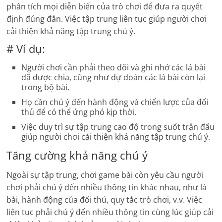
phân tích mọi diễn biến của trò chơi để đưa ra quyết
định đúng đắn. Việc tập trung liên tục giúp người chơi
cải thiện khả năng tập trung chú ý.
# Ví dụ:
Người chơi cần phải theo dõi và ghi nhớ các lá bài
đã được chia, cũng như dự đoán các lá bài còn lại
trong bộ bài.
Họ cần chú ý đến hành động và chiến lược của đối
thủ để có thể ứng phó kịp thời.
Việc duy trì sự tập trung cao độ trong suốt trận đấu
giúp người chơi cải thiện khả năng tập trung chú ý.
Tăng cường khả năng chú ý
Ngoài sự tập trung, chơi game bài còn yêu cầu người
chơi phải chú ý đến nhiều thông tin khác nhau, như lá
bài, hành động của đối thủ, quy tắc trò chơi, v.v. Việc
liên tục phải chú ý đến nhiều thông tin cùng lúc giúp cải