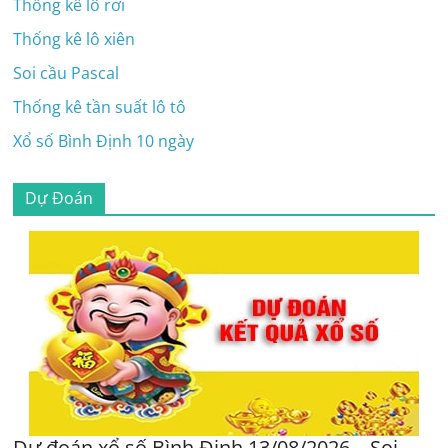
Thống kê lô rơi
Thống kê lô xiên
Soi cầu Pascal
Thống kê tần suất lô tô
Xổ số Bình Định 10 ngày
Dự Đoán
Dự đoán xổ số Bình Định 13/08/2026 – Soi