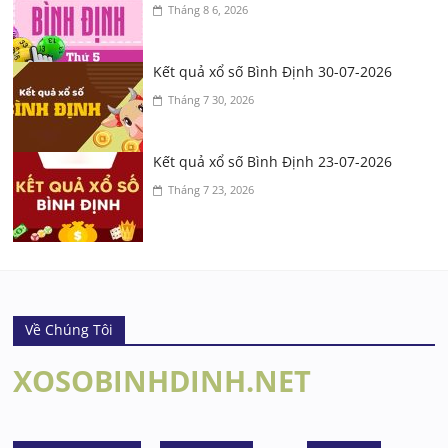
Tháng 8 6, 2026
Kết quả xổ số Bình Định 30-07-2026
Tháng 7 30, 2026
Kết quả xổ số Bình Định 23-07-2026
Tháng 7 23, 2026
Về Chúng Tôi
XOSOBINHDINH.NET