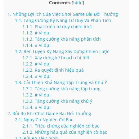
Contents
[
hide
]
1.
Những Lợi Ích Của Việc Chơi Game Bài Đổi Thưởng
1.1.
Tăng Cường Kỹ Năng Tư Duy Và Phân Tích
1.1.1.
Phát triển tư duy chiến lược
1.1.2.
# Ví dụ:
1.1.3.
Tăng cường khả năng phân tích
1.1.4.
# Ví dụ:
1.2.
Rèn Luyện Kỹ Năng Xây Dựng Chiến Lược
1.2.1.
Xây dựng kế hoạch chi tiết
1.2.2.
# Ví dụ:
1.2.3.
Ra quyết định hiệu quả
1.2.4.
# Ví dụ:
1.3.
Cải Thiện Khả Năng Tập Trung Và Chú Ý
1.3.1.
Tăng cường khả năng tập trung
1.3.2.
# Ví dụ:
1.3.3.
Tăng cường khả năng chú ý
1.3.4.
# Ví dụ:
2.
Rủi Ro Khi Chơi Game Bài Đổi Thưởng
2.1.
Nguy Cơ Nghiện Cờ Bạc
2.1.1.
Triệu chứng của nghiện cờ bạc
2.1.2.
Những hậu quả của nghiện cờ bạc
2.2.
Rủi Ro Tài Chính