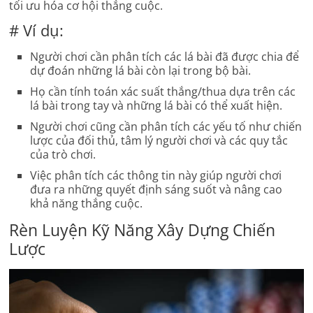
tối ưu hóa cơ hội thắng cuộc.
# Ví dụ:
Người chơi cần phân tích các lá bài đã được chia để
dự đoán những lá bài còn lại trong bộ bài.
Họ cần tính toán xác suất thắng/thua dựa trên các
lá bài trong tay và những lá bài có thể xuất hiện.
Người chơi cũng cần phân tích các yếu tố như chiến
lược của đối thủ, tâm lý người chơi và các quy tắc
của trò chơi.
Việc phân tích các thông tin này giúp người chơi
đưa ra những quyết định sáng suốt và nâng cao
khả năng thắng cuộc.
Rèn Luyện Kỹ Năng Xây Dựng Chiến
Lược