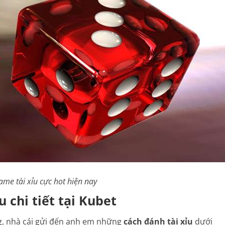
ame tài xỉu cực hot hiện nay
 chi tiết tại Kubet
, nhà cái gửi đến anh em những
cách đánh tài xỉu
dưới