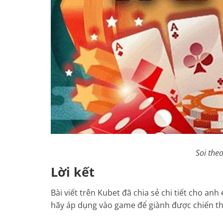
Soi the
Lời kết
Bài viết trên Kubet đã chia sẻ chi tiết cho a
hãy áp dụng vào game để giành được chiến th