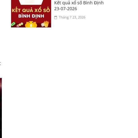
Kết quả xổ số Bình Định
23-07-2026
Tháng 7 23, 2026
t