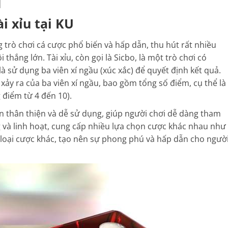
i xỉu tại KU
trò chơi cá cược phổ biến và hấp dẫn, thu hút rất nhiều
thắng lớn. Tài xỉu, còn gọi là Sicbo, là một trò chơi có
là sử dụng ba viên xí ngầu (xúc xắc) để quyết định kết quả.
 xảy ra của ba viên xí ngầu, bao gồm tổng số điểm, cụ thể là
g điểm từ 4 đến 10).
iện thân thiện và dễ sử dụng, giúp người chơi dễ dàng tham
g và linh hoạt, cung cấp nhiều lựa chọn cược khác nhau như
 loại cược khác, tạo nên sự phong phú và hấp dẫn cho ngườ