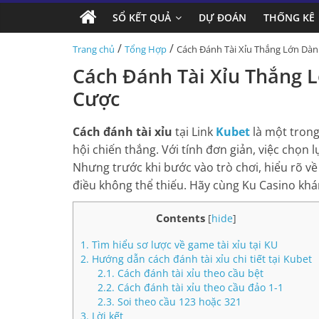
SỔ KẾT QUẢ
DỰ ĐOÁN
THỐNG KÊ
/
/
Trang chủ
Tổng Hợp
Cách Đánh Tài Xỉu Thắng Lớn Dà
Cách Đánh Tài Xỉu Thắng 
Cược
Cách đánh tài xỉu
tại Link
Kubet
là một tron
hội chiến thắng. Với tính đơn giản, việc chọn
Nhưng trước khi bước vào trò chơi, hiểu rõ v
điều không thể thiếu. Hãy cùng Ku Casino khá
Contents
[
hide
]
1.
Tìm hiểu sơ lược về game tài xỉu tại KU
2.
Hướng dẫn cách đánh tài xỉu chi tiết tại Kubet
2.1.
Cách đánh tài xỉu theo cầu bệt
2.2.
Cách đánh tài xỉu theo cầu đảo 1-1
2.3.
Soi theo cầu 123 hoặc 321
3.
Lời kết