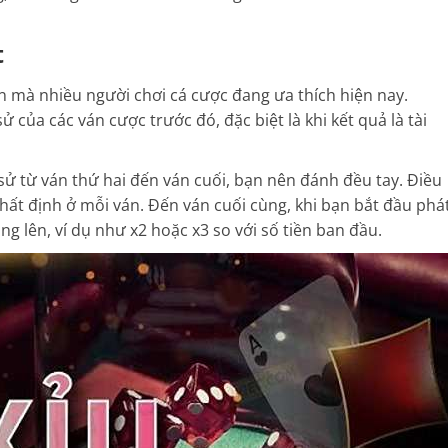
t
 mà nhiều người chơi cá cược đang ưa thích hiện nay.
 của các ván cược trước đó, đặc biệt là khi kết quả là tài
 sử từ ván thứ hai đến ván cuối, bạn nên đánh đều tay. Điều
nhất định ở mỗi ván. Đến ván cuối cùng, khi bạn bắt đầu phá
ăng lên, ví dụ như x2 hoặc x3 so với số tiền ban đầu.