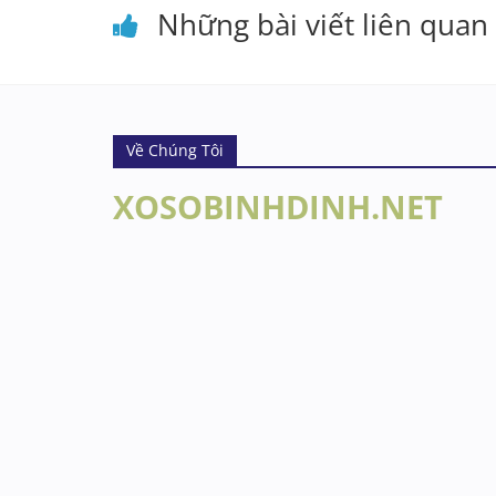
Những bài viết liên quan
Về Chúng Tôi
XOSOBINHDINH.NET