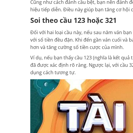
Cũng như cách đánh cầu bệt, bạn nên đánh đề
hiệu tiếp diễn. Điều này giúp bạn tăng cơ hội
Soi theo cầu 123 hoặc 321
Đối với hai loại cầu này, nếu sau năm ván bạ
với số tiền đều đặn. Khi đến gần ván cuối và 
hơn và tăng cường số tiền cược của mình.
Ví dụ, nếu bạn thấy cầu 123 (nghĩa là kết quả t
đã được xác định rõ ràng. Ngược lại, với cầu 32
dụng cách tương tự.