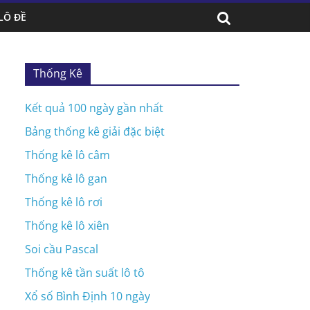
LÔ ĐỀ
Thống Kê
Kết quả 100 ngày gần nhất
Bảng thống kê giải đặc biệt
Thống kê lô câm
Thống kê lô gan
Thống kê lô rơi
Thống kê lô xiên
Soi cầu Pascal
Thống kê tần suất lô tô
Xổ số Bình Định 10 ngày