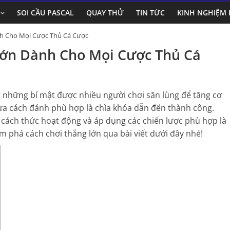
SOI CẦU PASCAL
QUAY THỬ
TIN TỨC
KINH NGHIỆM 
nh Cho Mọi Cược Thủ Cá Cược
Lớn Dành Cho Mọi Cược Thủ Cá
g những bí mật được nhiều người chơi săn lùng để tăng cơ
 lựa cách đánh phù hợp là chìa khóa dẫn đến thành công.
ề cách thức hoạt động và áp dụng các chiến lược phù hợp là
m phá cách chơi thắng lớn qua bài viết dưới đây nhé!