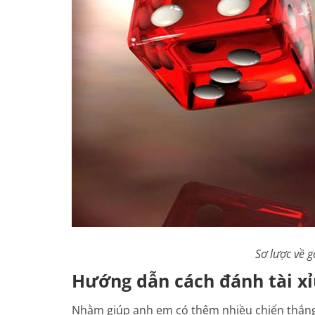
Sơ lược về g
Hướng dẫn cách đánh tài xỉu
Nhằm giúp anh em có thêm nhiều chiến thắng