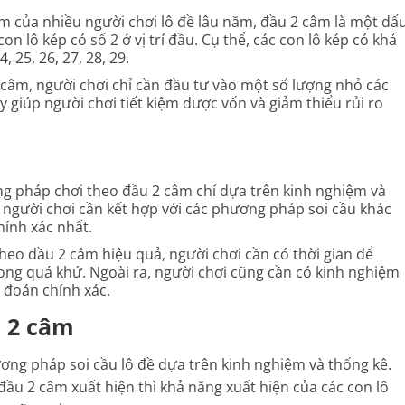
m của nhiều người chơi lô đề lâu năm, đầu 2 câm là một dấ
n lô kép có số 2 ở vị trí đầu. Cụ thể, các con lô kép có khả
, 25, 26, 27, 28, 29.
 câm, người chơi chỉ cần đầu tư vào một số lượng nhỏ các
y giúp người chơi tiết kiệm được vốn và giảm thiểu rủi ro
ng pháp chơi theo đầu 2 câm chỉ dựa trên kinh nghiệm và
, người chơi cần kết hợp với các phương pháp soi cầu khác
ính xác nhất.
theo đầu 2 câm hiệu quả, người chơi cần có thời gian để
rong quá khứ. Ngoài ra, người chơi cũng cần có kinh nghiệm
 đoán chính xác.
 2 câm
ng pháp soi cầu lô đề dựa trên kinh nghiệm và thống kê.
ầu 2 câm xuất hiện thì khả năng xuất hiện của các con lô