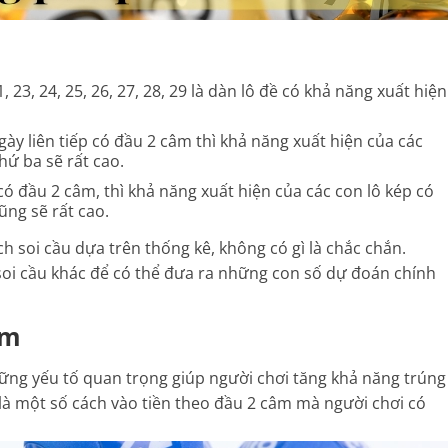
, 23, 24, 25, 26, 27, 28, 29 là dàn lô đề có khả năng xuất hiện
gày liên tiếp có đầu 2 câm thì khả năng xuất hiện của các
thứ ba sẽ rất cao.
có đầu 2 câm, thì khả năng xuất hiện của các con lô kép có
cũng sẽ rất cao.
h soi cầu dựa trên thống kê, không có gì là chắc chắn.
soi cầu khác để có thể đưa ra những con số dự đoán chính
âm
ững yếu tố quan trọng giúp người chơi tăng khả năng trúng
 là một số cách vào tiền theo đầu 2 câm mà người chơi có