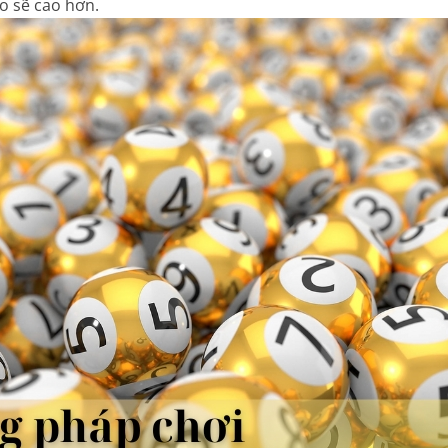
eo sẽ cao hơn.