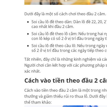
Dưới đây là một số cách chơi theo đầu 2 câm.
Soi cầu lô đề theo dàn: Dàn lô đề 22, 20, 21
cao nhất khi đầu 2 câm.
Soi cầu lô đề theo lô câm: Nếu trong hai n
con lô kép có số 2 ở vị trí đầu trong ngày 
Soi cầu lô đề theo cầu lô: Nếu trong ngày 
số 2 ở vị trí đầu trong các ngày tiếp theo 
Tất nhiên, đây chỉ là những kinh nghiệm và các
Người chơi cần kết hợp với các phương pháp 
xác nhất.
Cách vào tiền theo đầu 2 c
Cách vào tiền theo đầu 2 câm là một trong nh
thưởng và giảm thiểu rủi ro thua lỗ. Dưới đây
thể tham khảo: