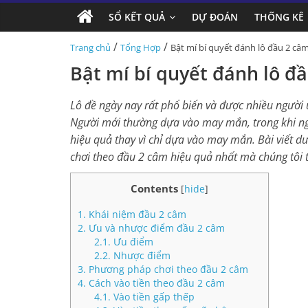
SỔ KẾT QUẢ
DỰ ĐOÁN
THỐNG KÊ
/
/
Trang chủ
Tổng Hợp
Bật mí bí quyết đánh lô đầu 2 câ
Bật mí bí quyết đánh lô đ
Lô đề ngày nay rất phổ biến và được nhiều người
Người mới thường dựa vào may mắn, trong khi ng
hiệu quả thay vì chỉ dựa vào may mắn. Bài viết d
chơi theo đầu 2 câm hiệu quả nhất mà chúng tôi 
Contents
[
hide
]
1.
Khái niệm đầu 2 câm
2.
Ưu và nhược điểm đầu 2 câm
2.1.
Ưu điểm
2.2.
Nhược điểm
3.
Phương pháp chơi theo đầu 2 câm
4.
Cách vào tiền theo đầu 2 câm
4.1.
Vào tiền gấp thếp