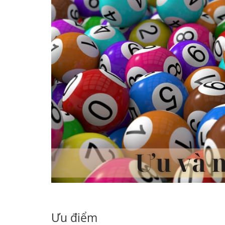
Ưu điểm