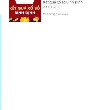
Kết quả xổ số Bình Định
23-07-2026
Tháng 7 23, 2026