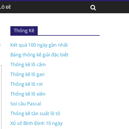
LÔ ĐỀ
Thống Kê
n
Kết quả 100 ngày gần nhất
Bảng thống kê giải đặc biệt
Thống kê lô câm
Thống kê lô gan
Thống kê lô rơi
Thống kê lô xiên
Soi cầu Pascal
Thống kê tần suất lô tô
Xổ số Bình Định 10 ngày