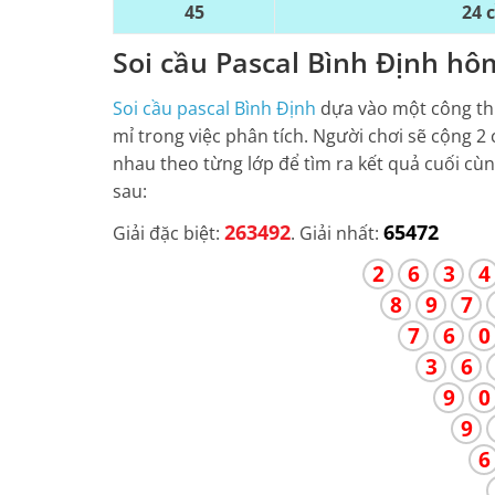
45
24 
Soi cầu Pascal
Bình Định
hôm
Soi cầu pascal
Bình Định
dựa vào một công thứ
mỉ trong việc phân tích. Người chơi sẽ cộng 2 co
nhau theo từng lớp để tìm ra kết quả cuối cù
sau:
263492
65472
Giải đặc biệt:
. Giải nhất:
2
6
3
4
8
9
7
7
6
0
3
6
9
0
9
6