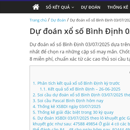
SỔ KẾT QUẢ
DỰ ĐOÁN
THỐNG KÊ
/
/
Trang chủ
Dự đoán
Dự đoán xổ số Bình Định 03/07/202
Dự đoán xổ số Bình Định 0
Dự đoán xổ số
Bình Định
03/07/2025
dựa trên
nhất để chọn ra những cặp số may mắn. Chốt đầu 
8 miễn phí, chuẩn xác từ các cao thủ soi cầu t
1.
Phân tích kết quả xổ số Bình Định kỳ trước
1.1.
Kết quả sổ xố Bình Định – 26-06-2025
2.
Soi cầu dự đoán xổ số Bình Định 03/07/2025 the
3.
Soi cầu Pascal Bình Định hôm nay
4.
Thống kê XSBDI ngày 03/07/2025
5.
Thống kê giải đặc biệt trong 30 kỳ quay
6.
Dự đoán XSBDI 03/07/2025 theo lô khuyết góc Gi
khuyết góc như sau: 47588 49854 Ở giải 4 có các bộ
thể đánh cặp 84 – 48 cho ngày hôm nay. 92444 49854