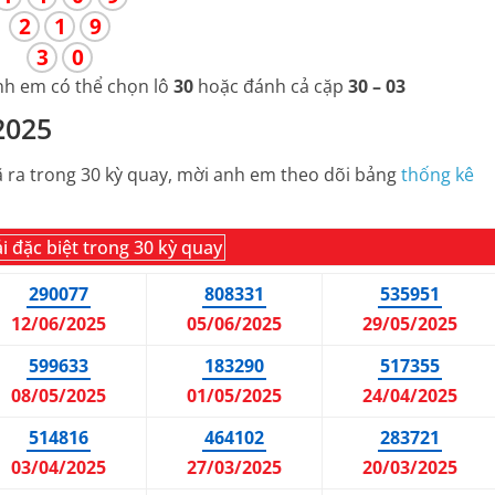
2
1
9
3
0
nh em có thể chọn lô
30
hoặc đánh cả cặp
30 – 03
2025
đã ra trong 30 kỳ quay, mời anh em theo dõi bảng
thống kê
i đặc biệt trong 30 kỳ quay
290077
808331
535951
12/06/2025
05/06/2025
29/05/2025
599633
183290
517355
08/05/2025
01/05/2025
24/04/2025
514816
464102
283721
03/04/2025
27/03/2025
20/03/2025