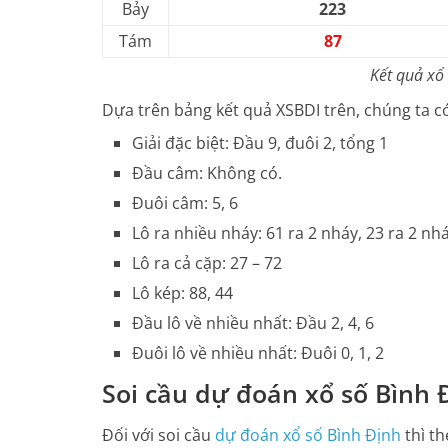
Bảy
223
Tám
87
Kết quả xổ
Dựa trên bảng kết quả
XSBDI
trên, chúng ta c
Giải đặc biệt: Đầu 9, đuôi 2, tổng 1
Đầu câm: Không có.
Đuôi câm: 5, 6
Lô ra nhiều nháy: 61 ra 2 nháy, 23 ra 2 nh
Lô ra cả cặp: 27 – 72
Lô kép: 88, 44
Đầu lô về nhiều nhất: Đầu 2, 4, 6
Đuôi lô về nhiều nhất: Đuôi 0, 1, 2
Soi cầu dự đoán xổ số
Bình 
Đối với soi cầu
dự đoán xổ số
Bình Định
thì th