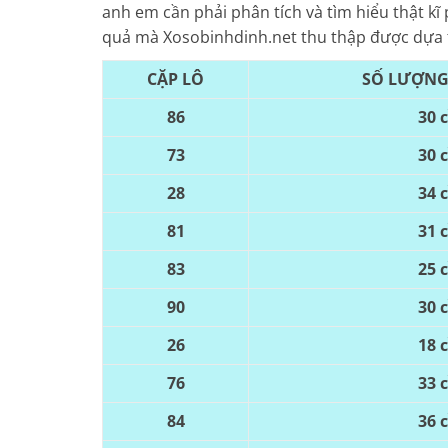
anh em cần phải phân tích và tìm hiểu thật kĩ
quả mà
Xosobinhdinh.net
thu thập được dựa t
CẶP LÔ
SỐ LƯỢNG
86
30 
73
30 
28
34 
81
31 
83
25 
90
30 
26
18 
76
33 
84
36 