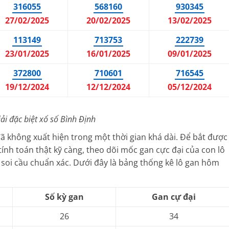
316055
568160
930345
27/02/2025
20/02/2025
13/02/2025
113149
713753
222739
23/01/2025
16/01/2025
09/01/2025
372800
710601
716545
19/12/2024
12/12/2024
05/12/2024
ải đặc biệt xổ số
Bình Định
ã không xuất hiện trong một thời gian khá dài. Để bắt được
tính toán thật kỹ càng, theo dõi mốc gan cực đại của con lô
 soi cầu chuẩn xác. Dưới đây là bảng thống kê lô gan hôm
Số kỳ gan
Gan cự đại
26
34