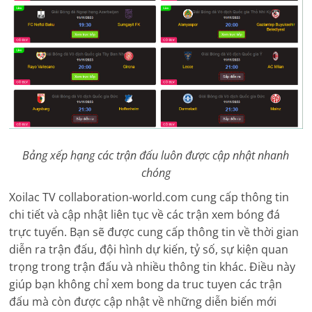
Bảng xếp hạng các trận đấu luôn được cập nhật nhanh
chóng
Xoilac TV collaboration-world.com cung cấp thông tin
chi tiết và cập nhật liên tục về các trận xem bóng đá
trực tuyến. Bạn sẽ được cung cấp thông tin về thời gian
diễn ra trận đấu, đội hình dự kiến, tỷ số, sự kiện quan
trọng trong trận đấu và nhiều thông tin khác. Điều này
giúp bạn không chỉ xem bong da truc tuyen các trận
đấu mà còn được cập nhật về những diễn biến mới