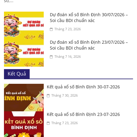
số,...
Dự đoán xổ số Bình Định 30/07/2026 –
Soi cầu BDI chuẩn xác
Tháng 7 23, 2026
Dự đoán xổ số Bình Định 23/07/2026 –
Soi cầu BDI chuẩn xác
Tháng 7 16, 2026
Kết Quả
Kết quả xổ số Bình Định 30-07-2026
Tháng 7 30, 2026
Kết quả xổ số Bình Định 23-07-2026
Tháng 7 23, 2026