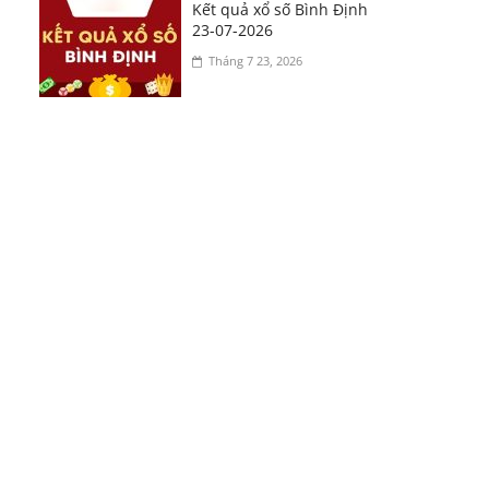
Kết quả xổ số Bình Định
23-07-2026
Tháng 7 23, 2026