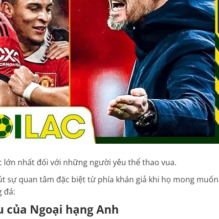
 lớn nhất đối với những người yêu thể thao vua.
hút sự quan tâm đặc biệt từ phía khán giả khi họ mong muốn
g đá:
ấu của Ngoại hạng Anh