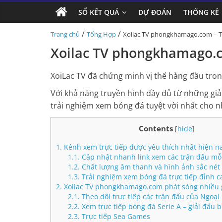
SỔ KẾT QUẢ
DỰ ĐOÁN
THỐNG KÊ
/
/
Trang chủ
Tổng Hợp
Xoilac TV phongkhamago.com – Tr
Xoilac TV phongkhamago.c
XoiLac TV đã chứng minh vị thế hàng đầu tron
Với khả năng truyền hình đầy đủ từ những gi
trải nghiệm xem bóng đá tuyệt vời nhất cho 
Contents
[
hide
]
1.
Kênh xem trực tiếp được yêu thích nhất hiện na
1.1.
Cập nhật nhanh link xem các trận đấu mỗ
1.2.
Chất lượng âm thanh và hình ảnh sắc nét 
1.3.
Trải nghiệm xem bóng đá trực tiếp đỉnh ca
2.
Xoilac TV phongkhamago.com phát sóng nhiều 
2.1.
Theo dõi trực tiếp các trận đấu của Ngoạ
2.2.
Xem trực tiếp bóng đá Serie A – giải đấu 
2.3.
Trực tiếp Sea Games