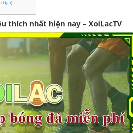
a Liga)
u thích nhất hiện nay – XoiLacTV