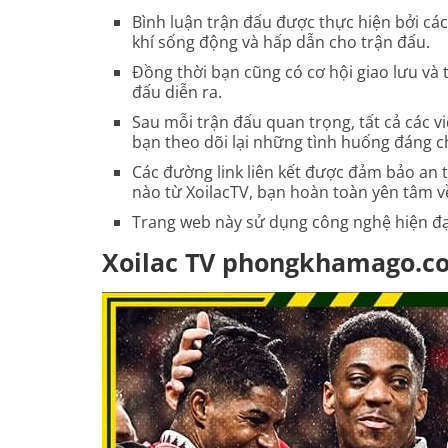
Bình luận trận đấu được thực hiện bởi cá
khí sống động và hấp dẫn cho trận đấu.
Đồng thời bạn cũng có cơ hội giao lưu và 
đấu diễn ra.
Sau mỗi trận đấu quan trọng, tất cả các v
bạn theo dõi lại những tình huống đáng 
Các đường link liên kết được đảm bảo an t
nào từ XoilacTV, bạn hoàn toàn yên tâm về
Trang web này sử dụng công nghệ hiện đại
Xoilac TV phongkhamago.co