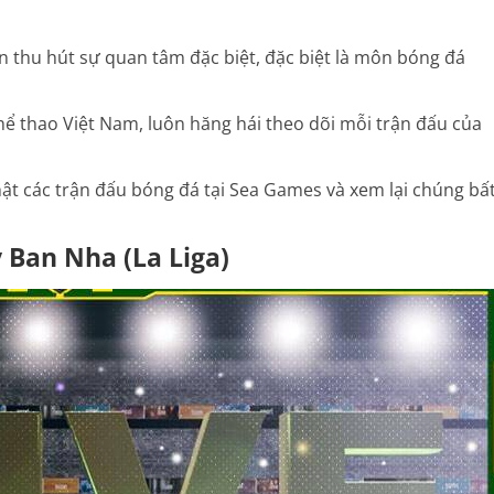
 thu hút sự quan tâm đặc biệt, đặc biệt là môn bóng đá
ể thao Việt Nam, luôn hăng hái theo dõi mỗi trận đấu của
hật các trận đấu bóng đá tại Sea Games và xem lại chúng bấ
y Ban Nha (La Liga)