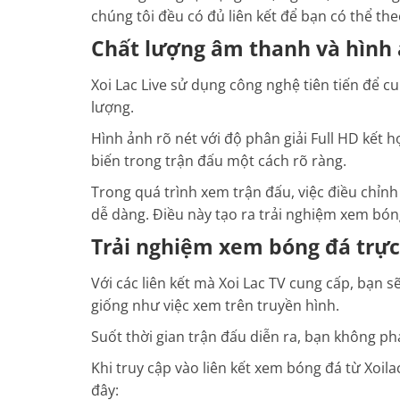
chúng tôi đều có đủ liên kết để bạn có thể th
Chất lượng âm thanh và hình ả
Xoi Lac Live sử dụng công nghệ tiên tiến để c
lượng.
Hình ảnh rõ nét với độ phân giải Full HD kết 
biến trong trận đấu một cách rõ ràng.
Trong quá trình xem trận đấu, việc điều chỉnh
dễ dàng. Điều này tạo ra trải nghiệm xem bóng
Trải nghiệm xem bóng đá trực 
Với các liên kết mà Xoi Lac TV cung cấp, bạn
giống như việc xem trên truyền hình.
Suốt thời gian trận đấu diễn ra, bạn không phả
Khi truy cập vào liên kết xem bóng đá từ Xoila
đây: