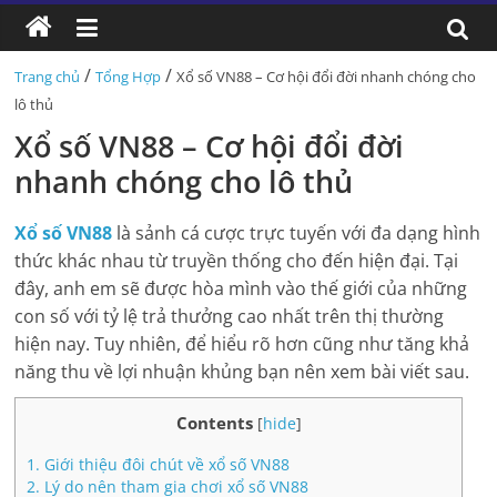
/
/
Trang chủ
Tổng Hợp
Xổ số VN88 – Cơ hội đổi đời nhanh chóng cho
lô thủ
Xổ số VN88 – Cơ hội đổi đời
nhanh chóng cho lô thủ
Xổ số VN88
là sảnh cá cược trực tuyến với đa dạng hình
thức khác nhau từ truyền thống cho đến hiện đại. Tại
đây, anh em sẽ được hòa mình vào thế giới của những
con số với tỷ lệ trả thưởng cao nhất trên thị thường
hiện nay. Tuy nhiên, để hiểu rõ hơn cũng như tăng khả
năng thu về lợi nhuận khủng bạn nên xem bài viết sau.
Contents
[
hide
]
1.
Giới thiệu đôi chút về xổ số VN88
2.
Lý do nên tham gia chơi xổ số VN88