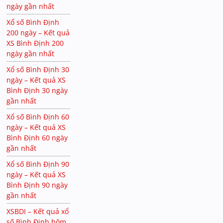
ngày gần nhất
Xổ số Bình Định
200 ngày – Kết quả
XS Bình Định 200
ngày gần nhất
Xổ số Bình Định 30
ngày – Kết quả XS
Bình Định 30 ngày
gần nhất
Xổ số Bình Định 60
ngày – Kết quả XS
Bình Định 60 ngày
gần nhất
Xổ số Bình Định 90
ngày – Kết quả XS
Bình Định 90 ngày
gần nhất
XSBDI – Kết quả xổ
số Bình Định hôm