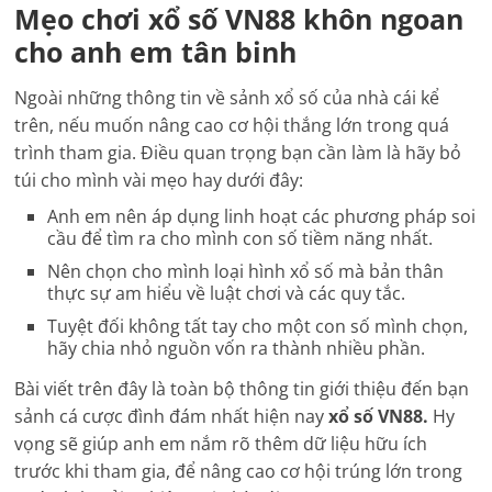
Mẹo chơi xổ số VN88 khôn ngoan
cho anh em tân binh
Ngoài những thông tin về sảnh xổ số của nhà cái kể
trên, nếu muốn nâng cao cơ hội thắng lớn trong quá
trình tham gia. Điều quan trọng bạn cần làm là hãy bỏ
túi cho mình vài mẹo hay dưới đây:
Anh em nên áp dụng linh hoạt các phương pháp soi
cầu để tìm ra cho mình con số tiềm năng nhất.
Nên chọn cho mình loại hình xổ số mà bản thân
thực sự am hiểu về luật chơi và các quy tắc.
Tuyệt đối không tất tay cho một con số mình chọn,
hãy chia nhỏ nguồn vốn ra thành nhiều phần.
Bài viết trên đây là toàn bộ thông tin giới thiệu đến bạn
sảnh cá cược đình đám nhất hiện nay
xổ số VN88.
Hy
vọng sẽ giúp anh em nắm rõ thêm dữ liệu hữu ích
trước khi tham gia, để nâng cao cơ hội trúng lớn trong