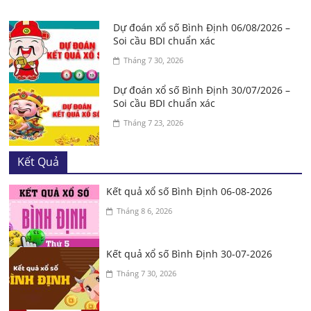
Dự đoán xổ số Bình Định 06/08/2026 –
Soi cầu BDI chuẩn xác
Tháng 7 30, 2026
Dự đoán xổ số Bình Định 30/07/2026 –
Soi cầu BDI chuẩn xác
Tháng 7 23, 2026
Kết Quả
Kết quả xổ số Bình Định 06-08-2026
Tháng 8 6, 2026
Kết quả xổ số Bình Định 30-07-2026
Tháng 7 30, 2026