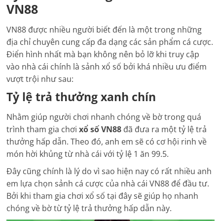
VN88
VN88 được nhiều người biết đến là một trong những
địa chỉ chuyên cung cấp đa dạng các sản phẩm cá cược.
Điển hình nhất mà bạn không nên bỏ lỡ khi truy cập
vào nhà cái chính là sảnh xổ số bởi khá nhiều ưu điểm
vượt trội như sau:
Tỷ lệ trả thưởng xanh chín
Nhằm giúp người chơi nhanh chóng về bờ trong quá
trình tham gia chơi
xổ số VN88
đã đưa ra một tỷ lệ trả
thưởng hấp dẫn. Theo đó, anh em sẽ có cơ hội rinh về
món hời khủng từ nhà cái với tỷ lệ 1 ăn 99.5.
Đây cũng chính là lý do vì sao hiện nay có rất nhiều anh
em lựa chọn sảnh cá cược của nhà cái VN88 để đầu tư.
Bởi khi tham gia chơi xổ số tại đây sẽ giúp họ nhanh
chóng về bờ từ tỷ lệ trả thưởng hấp dẫn này.