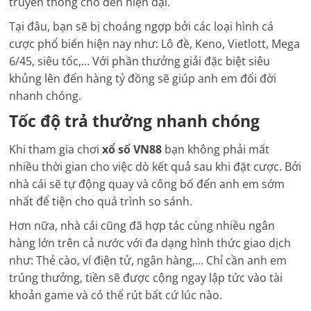
truyền thống cho đến hiện đại.
Tại đâu, bạn sẽ bị choáng ngợp bởi các loại hình cá
cược phổ biến hiện nay như: Lô đề, Keno, Vietlott, Mega
6/45, siêu tốc,… Với phần thưởng giải đặc biệt siêu
khủng lên đến hàng tỷ đồng sẽ giúp anh em đổi đời
nhanh chóng.
Tốc độ trả thưởng nhanh chóng
Khi tham gia chơi
xổ số VN88
bạn không phải mất
nhiều thời gian cho việc dò kết quả sau khi đặt cược. Bởi
nhà cái sẽ tự động quay và công bố đến anh em sớm
nhất để tiện cho quá trình so sánh.
Hơn nữa, nhà cái cũng đã hợp tác cùng nhiều ngân
hàng lớn trên cả nước với đa dạng hình thức giao dịch
như: Thẻ cào, ví điện tử, ngân hàng,… Chỉ cần anh em
trúng thưởng, tiền sẽ được cộng ngay lập tức vào tài
khoản game và có thể rút bất cứ lúc nào.