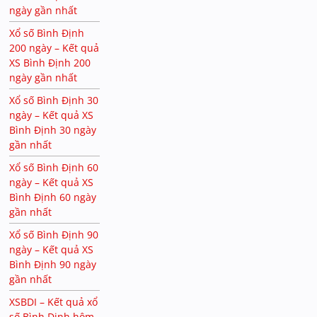
ngày gần nhất
Xổ số Bình Định
200 ngày – Kết quả
XS Bình Định 200
ngày gần nhất
Xổ số Bình Định 30
ngày – Kết quả XS
Bình Định 30 ngày
gần nhất
Xổ số Bình Định 60
ngày – Kết quả XS
Bình Định 60 ngày
gần nhất
Xổ số Bình Định 90
ngày – Kết quả XS
Bình Định 90 ngày
gần nhất
XSBDI – Kết quả xổ
số Bình Định hôm