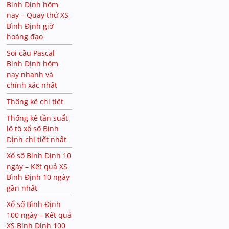
Bình Định hôm
nay – Quay thử XS
Bình Định giờ
hoàng đạo
Soi cầu Pascal
Bình Định hôm
nay nhanh và
chính xác nhất
Thống kê chi tiết
Thống kê tần suất
lô tô xổ số Bình
Định chi tiết nhất
Xổ số Bình Định 10
ngày – Kết quả XS
Bình Định 10 ngày
gần nhất
Xổ số Bình Định
100 ngày – Kết quả
XS Bình Định 100