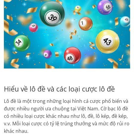
Hiểu về lô đề và các loại cược lô đề
Lô đề là một trong những loại hình cá cược phổ biến và
được nhiều người ưa chuộng tại Việt Nam. Cờ bạc lô đề
có nhiều loại cược khác nhau như lô, đề, lô kép, đề kép,
v.v. Mỗi loại cược có tỷ lệ trúng thưởng và mức độ rủi ro
khác nhau.