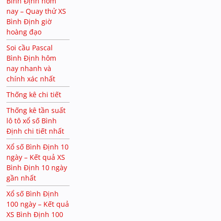
Bình Định hôm
nay – Quay thử XS
Bình Định giờ
hoàng đạo
Soi cầu Pascal
Bình Định hôm
nay nhanh và
chính xác nhất
Thống kê chi tiết
Thống kê tần suất
lô tô xổ số Bình
Định chi tiết nhất
Xổ số Bình Định 10
ngày – Kết quả XS
Bình Định 10 ngày
gần nhất
Xổ số Bình Định
100 ngày – Kết quả
XS Bình Định 100