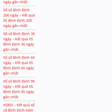
ngày gần nhất
Xổ số Bình Định
200 ngày – Kết quả
XS Bình Định 200
ngày gần nhất
Xổ số Bình Định 30
ngày – Kết quả XS
Bình Định 30 ngày
gần nhất
Xổ số Bình Định 60
ngày – Kết quả XS
Bình Định 60 ngày
gần nhất
Xổ số Bình Định 90
ngày – Kết quả XS
Bình Định 90 ngày
gần nhất
XSBDI – Kết quả xổ
số Bình Định hôm