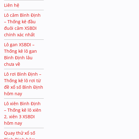
Liên hệ
Lô câm Bình Định
– Thống kê đầu
đuôi câm XSBDI
chính xác nhất
Lô gan XSBDI –
Thống kê lô gan
Bình Định lâu
chưa về
Lô rơi Bình Định –
Thống kê lô rơi từ
đề xổ số Bình Định
hôm nay
Lô xiên Bình Định
– Thống kê lô xiên
2, xiên 3 XSBDI
hôm nay
Quay thử xổ số