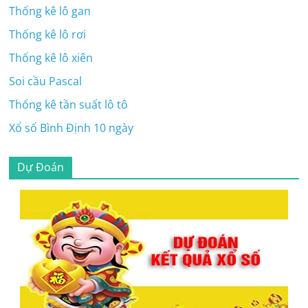
Thống kê lô gan
Thống kê lô rơi
Thống kê lô xiên
Soi cầu Pascal
Thống kê tần suất lô tô
Xổ số Bình Định 10 ngày
Dự Đoán