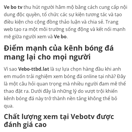
Ve bo tv
thu hút người hâm mộ bằng cách cung cấp nội
dung độc quyền, tổ chức các sự kiện tương tác và tạo
điều kiện cho cộng đồng thảo luận và chia sẻ. Trang
web tạo ra một môi trường sống động và kết nối mạnh
mẽ giữa người xem và
Ve bo
.
Điểm mạnh của kênh bóng đá
mang lại cho mọi người
Vì sao
Vebo-ttbd.lat
là sự lựa chọn hàng đầu khi anh
em muốn trải nghiệm xem bóng đá online tại nhà? Đây
là một câu hỏi quan trọng mà nhiều người đam mê thể
thao đặt ra. Dưới đây là những lý do vượt trội khiến
kênh bóng đá này trở thành nền tảng không thể bỏ
qua.
Chất lượng xem tại Vebotv được
đánh giá cao