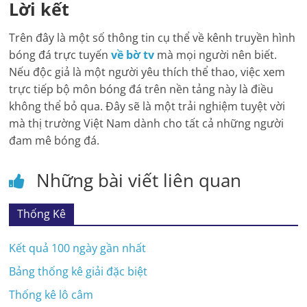
Lời kết
Trên đây là một số thông tin cụ thể về kênh truyền hình
bóng đá trực tuyến
về bờ tv
mà mọi người nên biết.
Nếu độc giả là một người yêu thích thể thao, việc xem
trực tiếp bộ môn bóng đá trên nền tảng này là điều
không thể bỏ qua. Đây sẽ là một trải nghiệm tuyệt vời
mà thị trường Việt Nam dành cho tất cả những người
đam mê bóng đá.
Những bài viết liên quan
Thống Kê
Kết quả 100 ngày gần nhất
Bảng thống kê giải đặc biệt
Thống kê lô câm