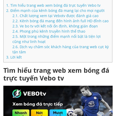
1.
Tìm hiểu trang web xem bóng đá trực tuyến Vebo tv
2.
Điểm mạnh của kênh bóng đá mang lại cho mọi người
2.1.
Chất lượng xem tại Vebotv được đánh giá cao
2.2.
Kênh bóng đá mang đến hình ảnh full HD đỉnh cao
2.3.
Ve bo tv với kết nối ổn định, không gián đoạn
2.4.
Phong phú kênh truyền hình thể thao
2.5.
Một trong những điểm mạnh nổi bật là tiện lợi
cũng như linh hoạt
2.6.
Dịch vụ chăm sóc khách hàng của trang web cực kỳ
tận tâm
3.
Lời kết
Tìm hiểu trang web xem bóng đá
trực tuyến Vebo tv