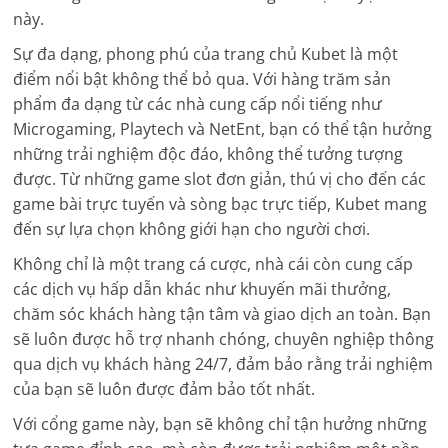
này.
Sự đa dạng, phong phú của trang chủ Kubet là một
điểm nổi bật không thể bỏ qua. Với hàng trăm sản
phẩm đa dạng từ các nhà cung cấp nổi tiếng như
Microgaming, Playtech và NetEnt, bạn có thể tận hưởng
những trải nghiệm độc đáo, không thể tưởng tượng
được. Từ những game slot đơn giản, thú vị cho đến các
game bài trực tuyến và sòng bạc trực tiếp, Kubet mang
đến sự lựa chọn không giới hạn cho người chơi.
Không chỉ là một trang cá cược, nhà cái còn cung cấp
các dịch vụ hấp dẫn khác như khuyến mãi thưởng,
chăm sóc khách hàng tận tâm và giao dịch an toàn. Bạn
sẽ luôn được hỗ trợ nhanh chóng, chuyên nghiệp thông
qua dịch vụ khách hàng 24/7, đảm bảo rằng trải nghiệm
của bạn sẽ luôn được đảm bảo tốt nhất.
Với cổng game này, bạn sẽ không chỉ tận hưởng những