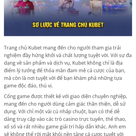
Trang chủ Kubet mang đến cho người tham gia trải
nghiệm đầy hứng khởi và chất lượng tuyệt vời. Với sự đa
dạng về sản phẩm và dịch vụ, Kubet không chỉ là địa
điểm lý tưởng để thỏa mãn đam mê cá cược của bạn,
mà còn là nơi tuyệt vời để bạn khám phá những tựa
game độc đáo, thú vị.
Cổng game được thiết kế với giao diện chuyên nghiệp,
mang đến cho người dùng cảm giác thân thiện, dễ sử
dụng. Với chỉ một vài cú nhấp chuột, bạn có thể dễ
dàng truy cập vào các trò casino trực tuyến, thể thao,
xổ số và rất nhiều game giải trí hấp dẫn khác. Anh em
sẽ không thể rời mắt khỏi nền tảng cá cược tuyệt vời