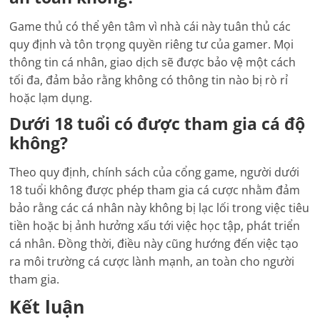
Game thủ có thể yên tâm vì nhà cái này tuân thủ các
quy định và tôn trọng quyền riêng tư của gamer. Mọi
thông tin cá nhân, giao dịch sẽ được bảo vệ một cách
tối đa, đảm bảo rằng không có thông tin nào bị rò rỉ
hoặc lạm dụng.
Dưới 18 tuổi có được tham gia cá độ
không?
Theo quy định, chính sách của cổng game, người dưới
18 tuổi không được phép tham gia cá cược nhằm đảm
bảo rằng các cá nhân này không bị lạc lối trong việc tiêu
tiền hoặc bị ảnh hưởng xấu tới việc học tập, phát triển
cá nhân. Đồng thời, điều này cũng hướng đến việc tạo
ra môi trường cá cược lành mạnh, an toàn cho người
tham gia.
Kết luận