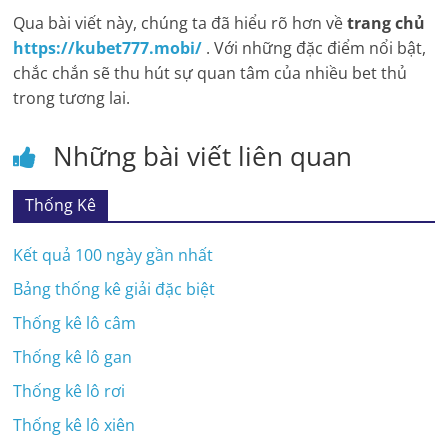
Qua bài viết này, chúng ta đã hiểu rõ hơn về
trang chủ
https://kubet777.mobi/
. Với những đặc điểm nổi bật,
chắc chắn sẽ thu hút sự quan tâm của nhiều bet thủ
trong tương lai.
Những bài viết liên quan
Thống Kê
Kết quả 100 ngày gần nhất
Bảng thống kê giải đặc biệt
Thống kê lô câm
Thống kê lô gan
Thống kê lô rơi
Thống kê lô xiên