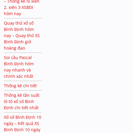
– Thống kê lô xiên
2, xiên 3 XSBDI
hôm nay
Quay thử xổ số
Bình Định hôm
nay – Quay thử XS
Bình Định giờ
hoàng đạo
Soi cầu Pascal
Bình Định hôm
nay nhanh và
chính xác nhất
Thống kê chi tiết
Thống kê tần suất
lô tô xổ số Bình
Định chi tiết nhất
Xổ số Bình Định 10
ngày – Kết quả XS
Bình Định 10 ngày