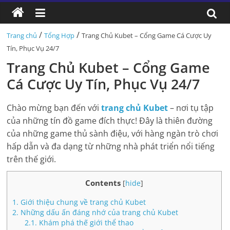
/
/
Trang chủ
Tổng Hợp
Trang Chủ Kubet – Cổng Game Cá Cược Uy
Tín, Phục Vụ 24/7
Trang Chủ Kubet – Cổng Game
Cá Cược Uy Tín, Phục Vụ 24/7
Chào mừng bạn đến với
trang chủ Kubet
– nơi tụ tập
của những tín đồ game đích thực! Đây là thiên đường
của những game thủ sành điệu, với hàng ngàn trò chơi
hấp dẫn và đa dạng từ những nhà phát triển nổi tiếng
trên thế giới.
Contents
[
hide
]
1.
Giới thiệu chung về trang chủ Kubet
2.
Những dấu ấn đáng nhớ của trang chủ Kubet
2.1.
Khám phá thế giới thể thao