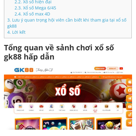
2.2.
Xổ số hiện đại
2.3.
Xổ số Mega 6/45
2.4.
Xổ số max 4D
3.
Lưu ý quan trọng hội viên cần biết khi tham gia tại xổ số
gk88
4.
Lời kết
Tổng quan về sảnh chơi xổ số
gk88 hấp dẫn