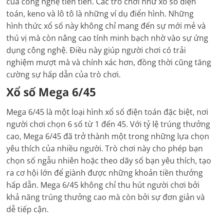
của công nghệ tiên tiến. Các trò chơi như xổ số điện
toán, keno và lô tô là những ví dụ điển hình. Những
hình thức xổ số này không chỉ mang đến sự mới mẻ và
thú vị mà còn nâng cao tính minh bạch nhờ vào sự ứng
dụng công nghệ. Điều này giúp người chơi có trải
nghiệm mượt mà và chính xác hơn, đồng thời cũng tăng
cường sự hấp dẫn của trò chơi.
Xổ số Mega 6/45
Mega 6/45 là một loại hình xổ số điện toán đặc biệt, nơi
người chơi chọn 6 số từ 1 đến 45. Với tỷ lệ trúng thưởng
cao, Mega 6/45 đã trở thành một trong những lựa chọn
yêu thích của nhiều người. Trò chơi này cho phép bạn
chọn số ngẫu nhiên hoặc theo dãy số bạn yêu thích, tạo
ra cơ hội lớn để giành được những khoản tiền thưởng
hấp dẫn. Mega 6/45 không chỉ thu hút người chơi bởi
khả năng trúng thưởng cao mà còn bởi sự đơn giản và
dễ tiếp cận.