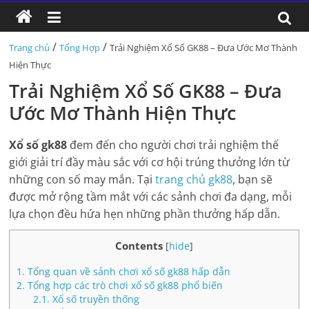
/
/
Trang chủ
Tổng Hợp
Trải Nghiệm Xổ Số GK88 – Đưa Ước Mơ Thành
Hiện Thực
Trải Nghiệm Xổ Số GK88 – Đưa
Ước Mơ Thành Hiện Thực
Xổ số gk88
đem đến cho người chơi trải nghiệm thế
giới giải trí đầy màu sắc với cơ hội trúng thưởng lớn từ
những con số may mắn. Tại
trang chủ gk88
, bạn sẽ
được mở rộng tầm mắt với các sảnh chơi đa dạng, mỗi
lựa chọn đều hứa hẹn những phần thưởng hấp dẫn.
Contents
[
hide
]
1.
Tổng quan về sảnh chơi xổ số gk88 hấp dẫn
2.
Tổng hợp các trò chơi xổ số gk88 phổ biến
2.1.
Xổ số truyền thống