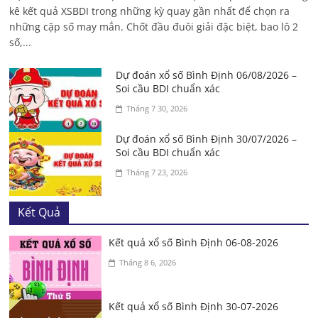
kê kết quả XSBDI trong những kỳ quay gần nhất để chọn ra
những cặp số may mắn. Chốt đầu đuôi giải đặc biệt, bao lô 2
số,...
Dự đoán xổ số Bình Định 06/08/2026 –
Soi cầu BDI chuẩn xác
Tháng 7 30, 2026
Dự đoán xổ số Bình Định 30/07/2026 –
Soi cầu BDI chuẩn xác
Tháng 7 23, 2026
Kết Quả
Kết quả xổ số Bình Định 06-08-2026
Tháng 8 6, 2026
Kết quả xổ số Bình Định 30-07-2026