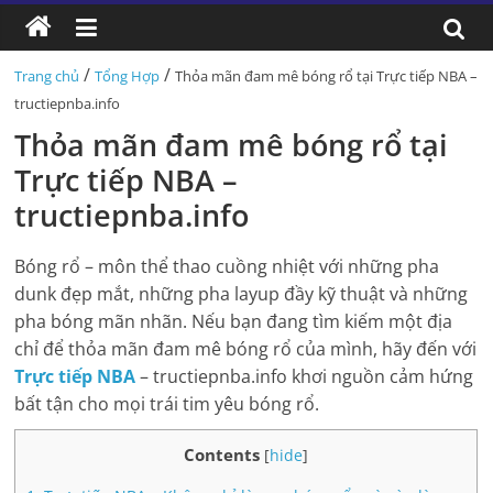
/
/
Trang chủ
Tổng Hợp
Thỏa mãn đam mê bóng rổ tại Trực tiếp NBA –
tructiepnba.info
Thỏa mãn đam mê bóng rổ tại
Trực tiếp NBA –
tructiepnba.info
Bóng rổ – môn thể thao cuồng nhiệt với những pha
dunk đẹp mắt, những pha layup đầy kỹ thuật và những
pha bóng mãn nhãn. Nếu bạn đang tìm kiếm một địa
chỉ để thỏa mãn đam mê bóng rổ của mình, hãy đến với
Trực tiếp NBA
– tructiepnba.info khơi nguồn cảm hứng
bất tận cho mọi trái tim yêu bóng rổ.
Contents
[
hide
]