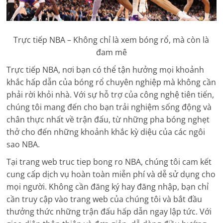
Trực tiếp NBA – Không chỉ là xem bóng rổ, mà còn là
đam mê
Trực tiếp NBA, nơi bạn có thể tận hưởng mọi khoảnh
khắc hấp dẫn của bóng rổ chuyên nghiệp mà không cần
phải rời khỏi nhà. Với sự hỗ trợ của công nghệ tiên tiến,
chúng tôi mang đến cho bạn trải nghiệm sống động và
chân thực nhất về trận đấu, từ những pha bóng nghẹt
thở cho đến những khoảnh khắc kỳ diệu của các ngôi
sao NBA.
Tại trang web truc tiep bong ro NBA, chúng tôi cam kết
cung cấp dịch vụ hoàn toàn miễn phí và dễ sử dụng cho
mọi người. Không cần đăng ký hay đăng nhập, bạn chỉ
cần truy cập vào trang web của chúng tôi và bắt đầu
thưởng thức những trận đấu hấp dẫn ngay lập tức. Với