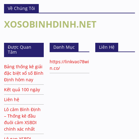
Về Chúng Tôi
XOSOBINHDINH.NET
Được Quan
Danh Mục
Liên Hệ
Tâm
https://linkvao78wi
Bảng thống kê giải
n.co/
đặc biệt xổ số Bình
Định hôm nay
Kết quả 100 ngày
Liên hệ
Lô câm Bình Định
– Thống kê đầu
đuôi câm XSBDI
chính xác nhất
Lô gan XSBDI –