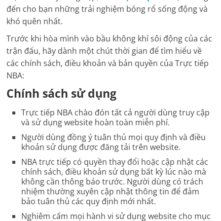
đến cho bạn những trải nghiệm bóng rổ sống động và
khó quên nhất.
Trước khi hòa mình vào bầu không khí sôi động của các
trận đấu, hãy dành một chút thời gian để tìm hiểu về
các chính sách, điều khoản và bản quyền của Trực tiếp
NBA:
Chính sách sử dụng
Trực tiếp NBA chào đón tất cả người dùng truy cập
và sử dụng website hoàn toàn miễn phí.
Người dùng đồng ý tuân thủ mọi quy định và điều
khoản sử dụng được đăng tải trên website.
NBA trực tiếp có quyền thay đổi hoặc cập nhật các
chính sách, điều khoản sử dụng bất kỳ lúc nào mà
không cần thông báo trước. Người dùng có trách
nhiệm thường xuyên cập nhật thông tin để đảm
bảo tuân thủ các quy định mới nhất.
Nghiêm cấm mọi hành vi sử dụng website cho mục