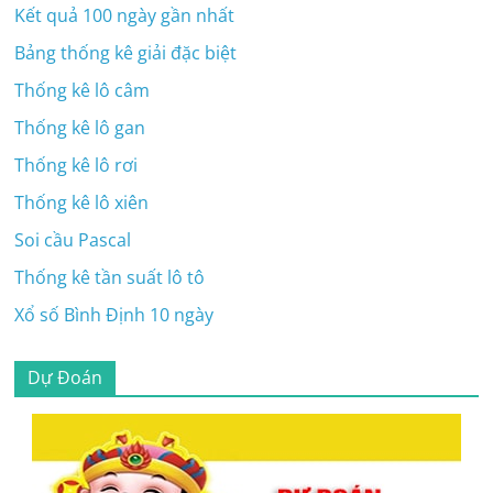
Kết quả 100 ngày gần nhất
Bảng thống kê giải đặc biệt
Thống kê lô câm
Thống kê lô gan
Thống kê lô rơi
Thống kê lô xiên
Soi cầu Pascal
Thống kê tần suất lô tô
Xổ số Bình Định 10 ngày
Dự Đoán