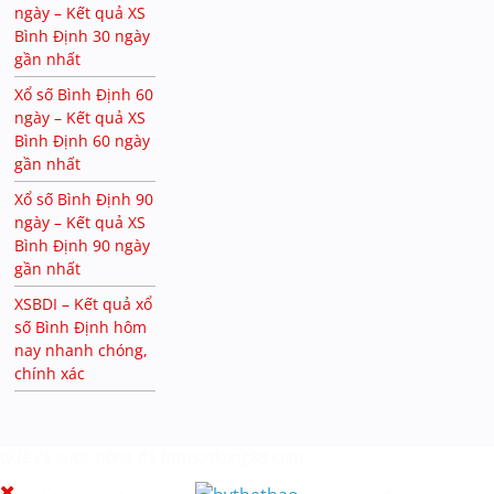
ngày – Kết quả XS
Bình Định 30 ngày
gần nhất
Xổ số Bình Định 60
ngày – Kết quả XS
Bình Định 60 ngày
gần nhất
Xổ số Bình Định 90
ngày – Kết quả XS
Bình Định 90 ngày
gần nhất
XSBDI – Kết quả xổ
số Bình Định hôm
nay nhanh chóng,
chính xác
tỷ lệ cá cược bóng đá
https://kong88.com