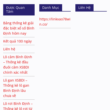
Được Quan
Danh Mục
Liên Hệ
Tâm
https://linkvao78wi
Bảng thống kê giải
n.co/
đặc biệt xổ số Bình
Định hôm nay
Kết quả 100 ngày
Liên hệ
Lô câm Bình Định
– Thống kê đầu
đuôi câm XSBDI
chính xác nhất
Lô gan XSBDI –
Thống kê lô gan
Bình Định lâu
chưa về
Lô rơi Bình Định –
Thống kê lô rơi từ