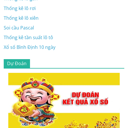
Thống kê lô rơi
Thống kê lô xiên
Soi cầu Pascal
Thống kê tần suất lô tô
Xổ số Bình Định 10 ngày
Dự Đoán