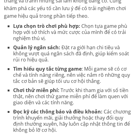
thắng và tránh những sai lầm không đáng có. Cùng
khám phá các yếu tố cần lưu ý để có trải nghiệm chơi
game hiệu quả trong phần tiếp theo.
Lựa chọn trò chơi phù hợp:
Chọn tựa game phù
hợp với sở thích và mức cược của mình để có trải
nghiệm thú vị.
Quản lý ngân sách:
Đặt ra giới hạn chi tiêu và
không vượt quá ngân sách đã định, giúp kiểm soát
rủi ro hiệu quả.
Tìm hiểu quy tắc từng game
: Mỗi game sẽ có cơ
chế và tính năng riêng, nên việc nắm rõ những quy
tắc cơ bản sẽ giúp tối ưu cơ hội thắng.
Chơi thử miễn phí:
Trước khi tham gia với số tiền
thật, nên chơi thử game miễn phí để làm quen với
giao diện và các tính năng.
Đọc kỹ các thông báo và điều khoản:
Các chương
trình khuyến mãi, giải thưởng hoặc thay đổi quy
định thường xuyên, hãy luôn cập nhật thông tin để
không bỏ lỡ cơ hội.