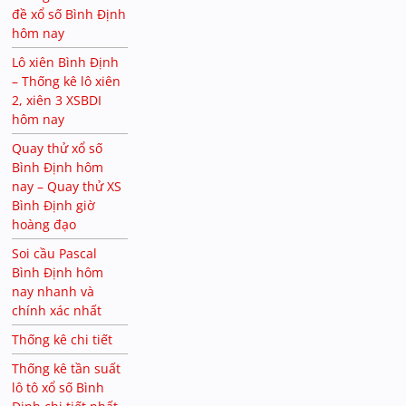
đề xổ số Bình Định
hôm nay
Lô xiên Bình Định
– Thống kê lô xiên
2, xiên 3 XSBDI
hôm nay
Quay thử xổ số
Bình Định hôm
nay – Quay thử XS
Bình Định giờ
hoàng đạo
Soi cầu Pascal
Bình Định hôm
nay nhanh và
chính xác nhất
Thống kê chi tiết
Thống kê tần suất
lô tô xổ số Bình