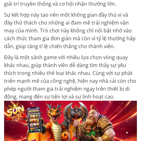
giải trí truyền thống và cơ hội nhận thưởng lớn.
Sự kết hợp này tạo nên một không gian đầy thú vị và
đầy thử thách cho những ai đam mê trải nghiệm vận
may của mình. Trò chơi này không chỉ nổi bật nhờ vào
cách thức tham gia đơn giản mà còn vì tỷ lệ thưởng hấp
dẫn, giúp tăng tỉ lệ chiến thắng cho thành viên.
Đây là một sảnh game với nhiều lựa chọn vòng quay
khác nhau, giúp thành viên dễ dàng tìm thấy sự yêu
thích trong nhiều thể loại khác nhau. Cùng với sự phát
triển mạnh mẽ của công nghệ, hiện nay nhà cái còn cho
phép người tham gia trải nghiệm ngay trên thiết bị di
động, mang đến sự tiện lợi và sự linh hoạt cao.