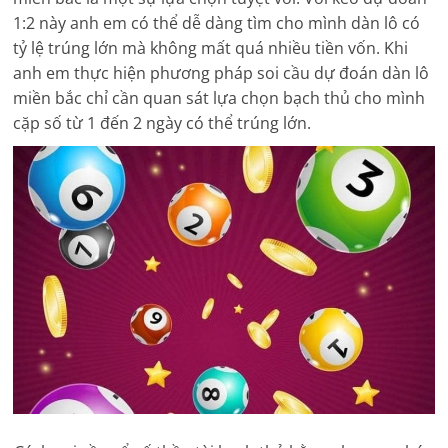
1:2 này anh em có thể dễ dàng tìm cho mình dàn lô có
tỷ lệ trúng lớn mà không mất quá nhiều tiền vốn. Khi
anh em thực hiện phương pháp soi cầu dự đoán dàn lô
miền bắc chỉ cần quan sát lựa chọn bạch thủ cho mình
cặp số từ 1 đến 2 ngày có thể trúng lớn.