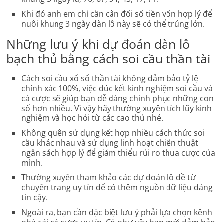
Khi đó anh em chỉ cần cân đối số tiền vốn hợp lý để
nuôi khung 3 ngày dàn lô này sẽ có thể trúng lớn.
Những lưu ý khi dự đoán dàn lô
bạch thủ bằng cách soi cầu thần tài
Cách soi cầu xổ số thần tài không đảm bảo tỷ lệ
chính xác 100%, việc đúc kết kinh nghiệm soi cầu và
cá cược sẽ giúp bạn dễ dàng chinh phục những con
số hơn nhiều. Vì vậy hãy thường xuyên tích lũy kinh
nghiệm và học hỏi từ các cao thủ nhé.
Không quên sử dụng kết hợp nhiều cách thức soi
cầu khác nhau và sử dụng linh hoạt chiến thuật
ngân sách hợp lý để giảm thiểu rủi ro thua cược của
mình.
Thường xuyên tham khảo các dự đoán lô đề từ
chuyên trang uy tín để có thêm nguồn dữ liệu đáng
tin cậy.
Ngoài ra, bạn cần đặc biệt lưu ý phải lựa chọn kênh
nhà cái cá cược uy tín. Có như vậy bạn mới đảm bảo