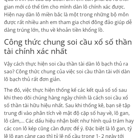
gian mới có thể tìm cho mình dàn lô chính xác được.
Hiện nay dàn lô miền bắc là một trong những bộ môn
được rất nhiều anh em tham gia chơi đông đảo giúp dễ
dàng trúng lớn, thu về khoản tiền khổng lồ.
Công thức chung soi cầu xổ số thần
tài chính xác nhất
Vậy cách thực hiện soi cầu thần tài dàn lô bạch thủ ra
sao? Công thức chung của việc soi cầu thần tài với dàn
lô bạch thủ rất đơn giản.
The đó, việc thực hiện thống kế các kết quả số số sau
khi theo dõi chúng hàng ngày chính là cách soi cầu xổ
số thần tài hữu hiệu nhất. Sau khi thống kê, bạn sẽ tập
trung đi vào phân tích về mật độ cặp số hay về, lô gan,
lô câm,… Các dấu hiệu nhận biết như hình quả trám hay
các con lô kép cũng cần được để ý. Đặc biệt là lô gan, tỷ
lệ lô gan càng cao thì tỷ lệ nổ cầu trong 1- 2 ngày tới