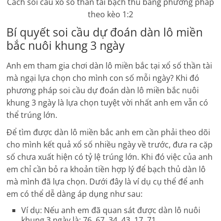
Cách soi cầu xổ số thần tài bạch thủ bằng phương pháp
theo kèo 1:2
Bí quyết soi cầu dự đoán dàn lô miền
bắc nuôi khung 3 ngày
Anh em tham gia chơi dàn lô miền bắc tại xổ số thần tài
mà ngại lựa chọn cho mình con số mỗi ngày? Khi đó
phương pháp soi cầu dự đoán dàn lô miền bắc nuôi
khung 3 ngày là lựa chọn tuyệt vời nhất anh em vẫn có
thể trúng lớn.
Để tìm được dàn lô miền bắc anh em cần phải theo dõi
cho mình kết quả xổ số nhiều ngày về trước, đưa ra cặp
số chưa xuất hiện có tỷ lệ trúng lớn. Khi đó việc của anh
em chỉ cần bỏ ra khoản tiền hợp lý để bạch thủ dàn lô
mà mình đã lựa chọn. Dưới đây là ví dụ cụ thể để anh
em có thể dễ dàng áp dụng như sau:
Ví dụ: Nếu anh em đã quan sát được dàn lô nuôi
khung 3 ngày là; 76, 67, 34, 43, 17, 71.