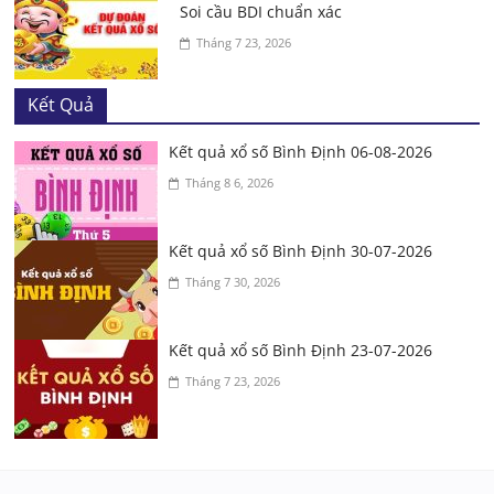
Soi cầu BDI chuẩn xác
Tháng 7 23, 2026
Kết Quả
Kết quả xổ số Bình Định 06-08-2026
Tháng 8 6, 2026
Kết quả xổ số Bình Định 30-07-2026
Tháng 7 30, 2026
Kết quả xổ số Bình Định 23-07-2026
Tháng 7 23, 2026