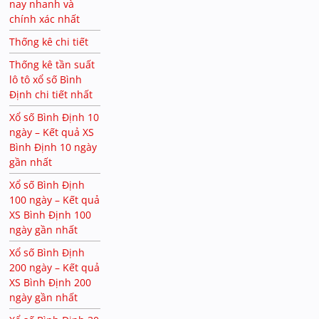
nay nhanh và
chính xác nhất
Thống kê chi tiết
Thống kê tần suất
lô tô xổ số Bình
Định chi tiết nhất
Xổ số Bình Định 10
ngày – Kết quả XS
Bình Định 10 ngày
gần nhất
Xổ số Bình Định
100 ngày – Kết quả
XS Bình Định 100
ngày gần nhất
Xổ số Bình Định
200 ngày – Kết quả
XS Bình Định 200
ngày gần nhất