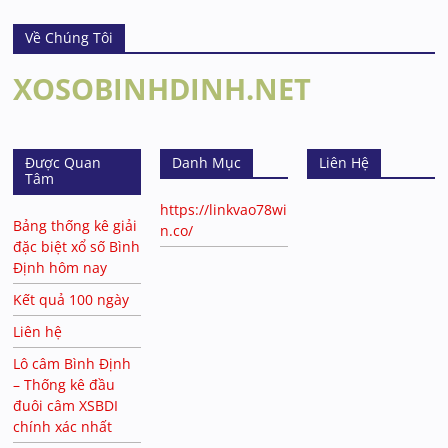
Về Chúng Tôi
XOSOBINHDINH.NET
Được Quan
Danh Mục
Liên Hệ
Tâm
https://linkvao78wi
Bảng thống kê giải
n.co/
đặc biệt xổ số Bình
Định hôm nay
Kết quả 100 ngày
Liên hệ
Lô câm Bình Định
– Thống kê đầu
đuôi câm XSBDI
chính xác nhất