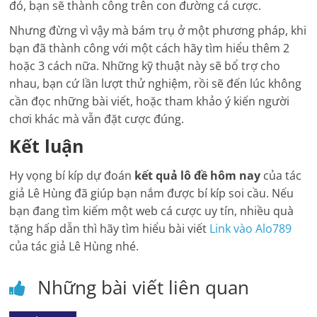
đó, bạn sẽ thành công trên con đường cá cược.
Nhưng đừng vì vậy mà bám trụ ở một phương pháp, khi
bạn đã thành công với một cách hãy tìm hiểu thêm 2
hoặc 3 cách nữa. Những kỹ thuật này sẽ bổ trợ cho
nhau, bạn cứ lần lượt thử nghiệm, rồi sẽ đến lúc không
cần đọc những bài viết, hoặc tham khảo ý kiến người
chơi khác mà vẫn đặt cược đúng.
Kết luận
Hy vọng bí kíp dự đoán
kết quả lô đề hôm nay
của tác
giả Lê Hùng đã giúp bạn nắm được bí kíp soi cầu. Nếu
bạn đang tìm kiếm một web cá cược uy tín, nhiều quà
tặng hấp dẫn thì hãy tìm hiểu bài viết
Link vào Alo789
của tác giả Lê Hùng nhé.
Những bài viết liên quan