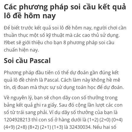
Các phương pháp soi cầu kết quả
lô đề hôm nay
Để biết trước kết quả soi lô đề hôm nay, người chơi cần
thuần thục một số kỹ thuật mà các cao thủ sử dụng.
I9bet sẽ giới thiệu cho bạn 8 phương pháp soi cầu
chuẩn hiện nay.
Soi cầu Pascal
Phương pháp đầu tiên có thể dự đoán gần đúng kết
quả lô đề chính là Pascal. Cách làm này không hề mê
tín, dị đoan mà thực sự sử dụng toán học để dự đoán.
Về nguyên lý, bạn sẽ chọn dãy con số thưởng trong
bảng kết quả ghi ra giấy. Sau đó cộng lần lượt các con
số từ trái sang phải. Ví dụ dãy số thưởng của bạn là
1204928213 thì con số ở hàng dưới là (1+2) (2+0) (0+4)
(4+9) (2+8) (8+2) (2+1) (1+3) là 32430034. Nếu hai số