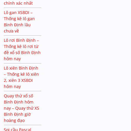
chính xác nhất
Lô gan XSBDI –
Thống kê lô gan
Bình Định lâu
chưa về
Lô rơi Bình Định –
Thống kê lô rơi từ
đề xổ số Bình Định
hôm nay
Lô xiên Bình Định
– Thống kê lô xiên
2, xiên 3 XSBDI
hôm nay
Quay thử xổ số
Bình Định hôm
nay – Quay thử XS
Bình Định giờ
hoàng đạo
Soi cầu Pascal