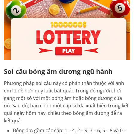
Soi cầu bóng âm dương ngũ hành
Phương pháp soi cầu này có phần thân thuộc với anh
em lô đề hơn quy luật bát quái. Trong đó người chơi
gáng một số với một bóng âm hoặc bóng dương của
nó. Sau đó, bạn chọn một cặp số đã xuất hiện trong kết
quả ngày hôm nay, chiếu theo bóng âm dương để ra
kết quả.
Bóng âm gồm các cặp: 1 – 4, 2 – 9, 3 – 6, 5 – 8 và 0 –