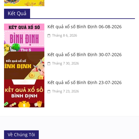
Kết Quả
Kết quả xổ số Bình Định 06-08-2026
Tháng 8 6, 2026
Kết quả xổ số Bình Định 30-07-2026
Tháng 7 30, 2026
Kết quả xổ số Bình Định 23-07-2026
Tháng 7 23, 2026
Về Chúng Tôi