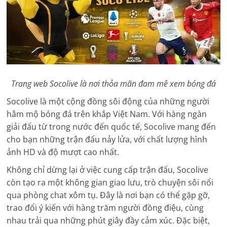
Trang web Socolive là nơi thỏa mãn đam mê xem bóng đá
Socolive là một cộng đồng sôi động của những người
hâm mộ bóng đá trên khắp Việt Nam. Với hàng ngàn
giải đấu từ trong nước đến quốc tế, Socolive mang đến
cho bạn những trận đấu nảy lửa, với chất lượng hình
ảnh HD và độ mượt cao nhất.
Không chỉ dừng lại ở việc cung cấp trận đấu, Socolive
còn tạo ra một không gian giao lưu, trò chuyện sôi nổi
qua phòng chat xôm tụ. Đây là nơi bạn có thể gặp gỡ,
trao đổi ý kiến với hàng trăm người đồng điệu, cùng
nhau trải qua những phút giây đầy cảm xúc. Đặc biệt,