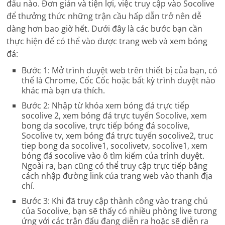
đấu nào. Đơn giản và tiện lợi, việc truy cập vào Socolive
để thưởng thức những trận cầu hấp dẫn trở nên dễ
dàng hơn bao giờ hết. Dưới đây là các bước bạn cần
thực hiện để có thể vào được trang web và xem bóng
đá:
Bước 1: Mở trình duyệt web trên thiết bị của bạn, có
thể là Chrome, Cốc Cốc hoặc bất kỳ trình duyệt nào
khác mà bạn ưa thích.
Bước 2: Nhập từ khóa xem bóng đá trực tiếp
socolive 2, xem bóng đá trực tuyến Socolive, xem
bong da socolive, trực tiếp bóng đá socolive,
Socolive tv, xem bóng đá trực tuyến socolive2, truc
tiep bong da socolive1, socolivetv, socolive1, xem
bóng đá socolive vào ô tìm kiếm của trình duyệt.
Ngoài ra, bạn cũng có thể truy cập trực tiếp bằng
cách nhập đường link của trang web vào thanh địa
chỉ.
Bước 3: Khi đã truy cập thành công vào trang chủ
của Socolive, bạn sẽ thấy có nhiều phòng live tương
ứng với các trận đấu đang diễn ra hoặc sẽ diễn ra