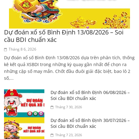
Dự đoán xổ số Bình Định 13/08/2026 – Soi
cầu BDI chuẩn xác
Tháng 8 6, 2026
Dự đoán xổ số Bình Định 13/08/2026 dựa trên phân tích, thống
kê kết quả XSBDI trong những kỳ quay gần nhất để chọn ra
những cặp số may mắn. Chốt đầu đuôi giải đặc biệt, bao lô 2
số,...
Dự đoán xổ số Bình Định 06/08/2026 –
Soi cầu BDI chuẩn xác
Tháng 7 30, 2026
Dự đoán xổ số Bình Định 30/07/2026 –
Soi cầu BDI chuẩn xác
Tháng 7 23, 2026