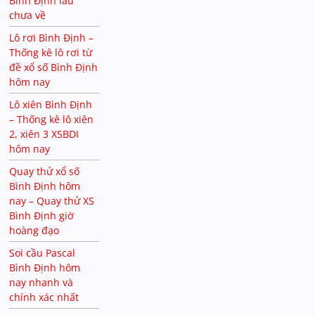
Bình Định lâu
chưa về
Lô rơi Bình Định –
Thống kê lô rơi từ
đề xổ số Bình Định
hôm nay
Lô xiên Bình Định
– Thống kê lô xiên
2, xiên 3 XSBDI
hôm nay
Quay thử xổ số
Bình Định hôm
nay – Quay thử XS
Bình Định giờ
hoàng đạo
Soi cầu Pascal
Bình Định hôm
nay nhanh và
chính xác nhất