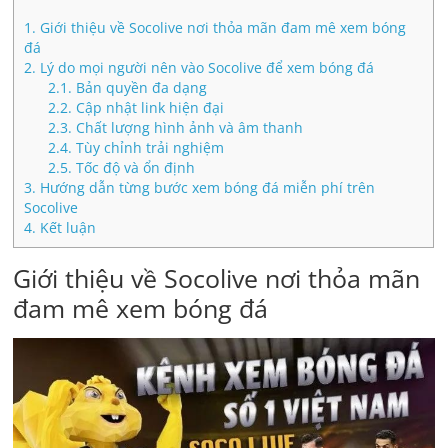
1.
Giới thiệu về Socolive nơi thỏa mãn đam mê xem bóng
đá
2.
Lý do mọi người nên vào Socolive để xem bóng đá
2.1.
Bản quyền đa dạng
2.2.
Cập nhật link hiện đại
2.3.
Chất lượng hình ảnh và âm thanh
2.4.
Tùy chỉnh trải nghiệm
2.5.
Tốc độ và ổn định
3.
Hướng dẫn từng bước xem bóng đá miễn phí trên
Socolive
4.
Kết luận
Giới thiệu về Socolive nơi thỏa mãn
đam mê xem bóng đá