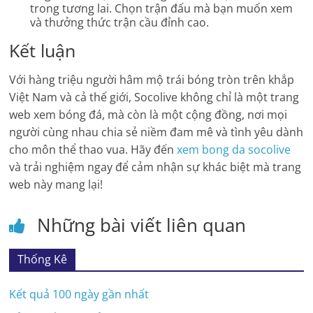
trong tương lai. Chọn trận đấu mà bạn muốn xem
và thưởng thức trận cầu đỉnh cao.
Kết luận
Với hàng triệu người hâm mộ trái bóng tròn trên khắp
Việt Nam và cả thế giới, Socolive không chỉ là một trang
web xem bóng đá, mà còn là một cộng đồng, nơi mọi
người cùng nhau chia sẻ niềm đam mê và tình yêu dành
cho môn thể thao vua. Hãy đến
xem bong da socolive
và trải nghiệm ngay để cảm nhận sự khác biệt mà trang
web này mang lại!
Những bài viết liên quan
Thống Kê
Kết quả 100 ngày gần nhất