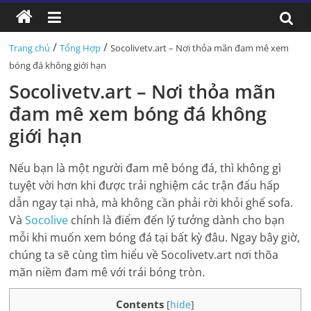
/
/
Trang chủ
Tổng Hợp
Socolivetv.art – Nơi thỏa mãn đam mê xem
bóng đá không giới hạn
Socolivetv.art – Nơi thỏa mãn
đam mê xem bóng đá không
giới hạn
Nếu bạn là một người đam mê bóng đá, thì không gì
tuyệt vời hơn khi được trải nghiệm các trận đấu hấp
dẫn ngay tại nhà, mà không cần phải rời khỏi ghế sofa.
Và
Socolive
chính là điểm đến lý tưởng dành cho bạn
mỗi khi muốn xem bóng đá tại bất kỳ đâu. Ngay bây giờ,
chúng ta sẽ cùng tìm hiểu về Socolivetv.art nơi thõa
mãn niềm đam mê với trái bóng tròn.
Contents
[
hide
]