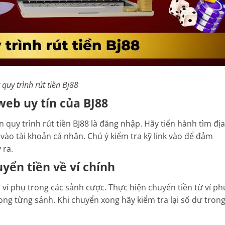
t quy trình rút tiền Bj88
web uy tín của BJ88
 quy trình rút tiền BJ88 là đăng nhập. Hãy tiến hành tìm địa
 vào tài khoản cá nhân. Chú ý kiểm tra kỹ link vào để đảm
 ra.
yển tiền về ví chính
c ví phụ trong các sảnh cược. Thực hiện chuyển tiền từ ví ph
rong từng sảnh. Khi chuyển xong hãy kiểm tra lại số dư tron