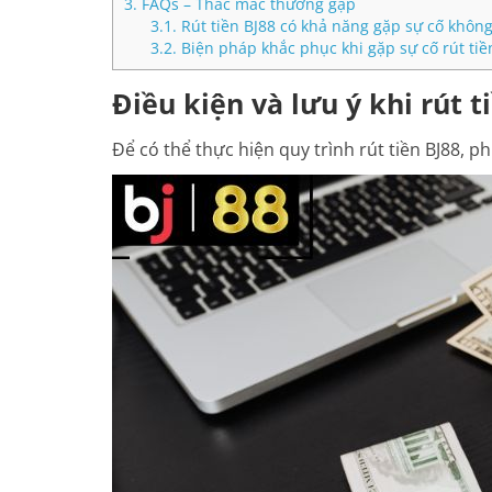
3.
FAQs – Thắc mắc thường gặp
3.1.
Rút tiền BJ88 có khả năng gặp sự cố không?
3.2.
Biện pháp khắc phục khi gặp sự cố rút tiền 
Điều kiện và lưu ý khi rút t
Để có thể thực hiện quy trình rút tiền BJ88, p