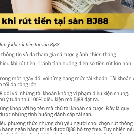
lưu ý khi rút tiền tại sàn BJ88
thông tin và đã tham gia cá cược giành chiến thắng.
iểu khi rút tiền. Tránh tình huống điền số tiền rút lớn hơn
a trong một ngày đối với từng hạng mức tài khoản. Tài khoản 
 tối đa càng lớn.
J88 đối với những tài khoản không vi phạm điều kiện chung.
ú ý tuân thủ 100% điều kiện mà BJ88 đặt ra.
rùng khớp với họ tên mà chủ tài khoản cá cược. Đây là quy
được những tình huống đánh cắp tài sản.
 nhiều phương thức nhưng chủ yếu người chơi chọn rút thông
h bằng ngân hàng thì sẽ được BJ88 hỗ trợ free. Tuy nhiên nế