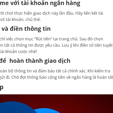
game với tài khoản ngân hàng
 chơi thực hiện giao dịch này lần đầu. Hãy liên kết tài
số tài khoản, chủ thẻ.
J và điền thông tin
hỉ việc chọn mục “Rút tiền” tại trang chủ. Sau đó chọn
 tất cả thông tin được yêu cầu. Lưu ý khi điền số tiền tuyệt
tài khoản cược nhé!
 để hoàn thành giao dịch
toàn bộ thông tin và đảm bảo tất cả chính xác. Khi kiểm tra
 gửi đi. Chờ đợi thông báo cộng tiền về ngân hàng là hoàn tất
ặp