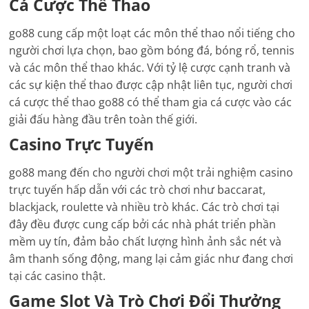
Cá Cược Thể Thao
go88 cung cấp một loạt các môn thể thao nổi tiếng cho
người chơi lựa chọn, bao gồm bóng đá, bóng rổ, tennis
và các môn thể thao khác. Với tỷ lệ cược cạnh tranh và
các sự kiện thể thao được cập nhật liên tục, người chơi
cá cược thể thao go88 có thể tham gia cá cược vào các
giải đấu hàng đầu trên toàn thế giới.
Casino Trực Tuyến
go88 mang đến cho người chơi một trải nghiệm casino
trực tuyến hấp dẫn với các trò chơi như baccarat,
blackjack, roulette và nhiều trò khác. Các trò chơi tại
đây đều được cung cấp bởi các nhà phát triển phần
mềm uy tín, đảm bảo chất lượng hình ảnh sắc nét và
âm thanh sống động, mang lại cảm giác như đang chơi
tại các casino thật.
Game Slot Và Trò Chơi Đổi Thưởng