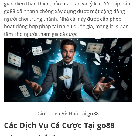
giao diện thân thiện, bảo mật cao và tỷ lệ cược hấp dẫn,
go88 đã nhanh chóng xây dựng được một cộng đồng
người chơi trung thành. Nhà cái này được cấp phép
hoạt động hợp pháp tại nhiều quốc gia, mang lại sự an
tâm cho người tham gia cá cược.
Giới Thiệu Về Nhà Cái go88
Các Dịch Vụ Cá Cược Tại go88