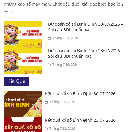
những cặp số may mắn. Chốt đầu đuôi giải đặc biệt, bao lô 2
số,...
Dự đoán xổ số Bình Định 30/07/2026 –
Soi cầu BDI chuẩn xác
Tháng 7 23, 2026
Dự đoán xổ số Bình Định 23/07/2026 –
Soi cầu BDI chuẩn xác
Tháng 7 16, 2026
Kết Quả
Kết quả xổ số Bình Định 30-07-2026
Tháng 7 30, 2026
Kết quả xổ số Bình Định 23-07-2026
Tháng 7 23, 2026