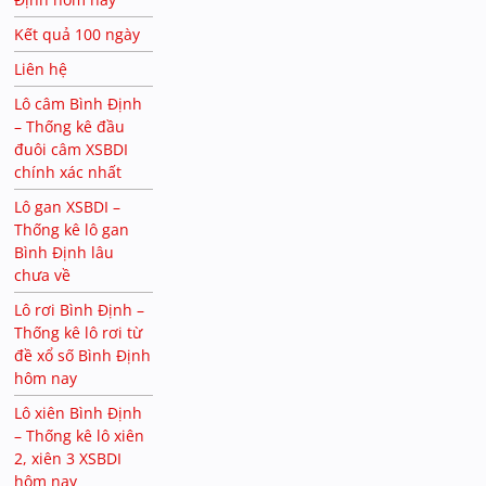
Kết quả 100 ngày
Liên hệ
Lô câm Bình Định
– Thống kê đầu
đuôi câm XSBDI
chính xác nhất
Lô gan XSBDI –
Thống kê lô gan
Bình Định lâu
chưa về
Lô rơi Bình Định –
Thống kê lô rơi từ
đề xổ số Bình Định
hôm nay
Lô xiên Bình Định
– Thống kê lô xiên
2, xiên 3 XSBDI
hôm nay