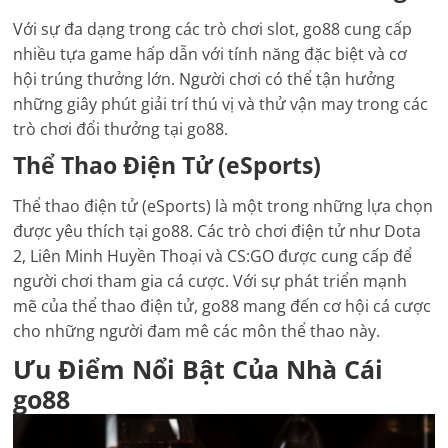
Với sự đa dạng trong các trò chơi slot, go88 cung cấp
nhiều tựa game hấp dẫn với tính năng đặc biệt và cơ
hội trúng thưởng lớn. Người chơi có thể tận hưởng
những giây phút giải trí thú vị và thử vận may trong các
trò chơi đổi thưởng tại go88.
Thể Thao Điện Tử (eSports)
Thể thao điện tử (eSports) là một trong những lựa chọn
được yêu thích tại go88. Các trò chơi điện tử như Dota
2, Liên Minh Huyền Thoại và CS:GO được cung cấp để
người chơi tham gia cá cược. Với sự phát triển mạnh
mẽ của thể thao điện tử, go88 mang đến cơ hội cá cược
cho những người đam mê các môn thể thao này.
Ưu Điểm Nổi Bật Của Nhà Cái
go88