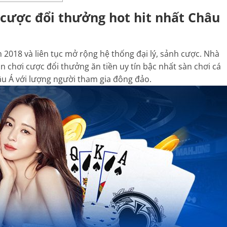
 cược đổi thưởng hot hit nhất Châu
m 2018 và liên tục mở rộng hệ thống đại lý, sảnh cược. Nhà
 chơi cược đổi thưởng ăn tiền uy tín bậc nhất sàn chơi cá
âu Á với lượng người tham gia đông đảo.