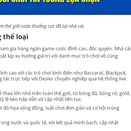
m thế giới cược thưởng cực đã tại nhà cái.
 thể loại
tham gia hàng ngàn game cược đỉnh cao, độc quyền. Nhà cái
ắt kịp xu hướng giả trí với danh mục trò chơi vô cùng
nh cao với các trò chơi kinh điển như Baccarat, Blackjack,
g tác trực tiếp với Dealer chuyên nghiệp qua hệ thống live
 thao lớn nhỏ trên toàn thế giới, từ bóng đá, bóng rổ, gold,
tỷ lệ kèo hấp dẫn và cập nhật liên tục.
 đồ họa sống động, luật chơi đơn giản và cơ hội trúng
 trong nước và quốc tế, với kết quả minh bạch, cập nhật