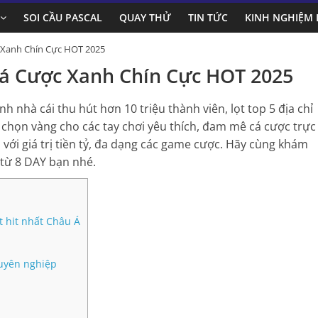
SOI CẦU PASCAL
QUAY THỬ
TIN TỨC
KINH NGHIỆM 
 Xanh Chín Cực HOT 2025
Cá Cược Xanh Chín Cực HOT 2025
h nhà cái thu hút hơn 10 triệu thành viên, lọt top 5 địa chỉ
 chọn vàng cho các tay chơi yêu thích, đam mê cá cược trực
 với giá trị tiền tỷ, đa dạng các game cược. Hãy cùng khám
n từ 8 DAY bạn nhé.
t hit nhất Châu Á
huyên nghiệp