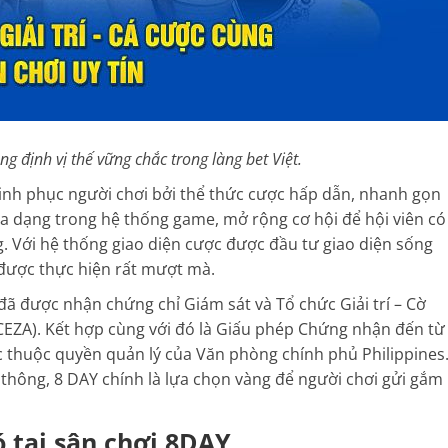
g định vị thế vững chắc trong làng bet Việt.
inh phục người chơi bởi thể thức cược hấp dẫn, nhanh gọn
đa dạng trong hệ thống game, mở rộng cơ hội để hội viên có
. Với hệ thống giao diện cược được đầu tư giao diện sống
 được thực hiện rất mượt mà.
 đã được nhận chứng chỉ Giám sát và Tổ chức Giải trí – Cờ
CEZA). Kết hợp cùng với đó là Giấu phép Chứng nhận đến từ
 thuộc quyền quản lý của Văn phòng chính phủ Philippines
 thông, 8 DAY chính là lựa chọn vàng để người chơi gửi gắm
ó tại sân chơi 8DAY