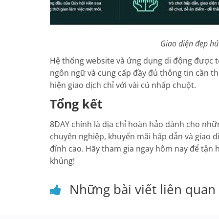
Giao diện đẹp hú
Hệ thống website và ứng dụng di động được tối
ngôn ngữ và cung cấp đầy đủ thông tin cần thi
hiện giao dịch chỉ với vài cú nhấp chuột.
Tổng kết
8DAY chính là địa chỉ hoàn hảo dành cho nhữ
chuyên nghiệp, khuyến mãi hấp dẫn và giao diệ
đỉnh cao. Hãy tham gia ngay hôm nay để tận 
khủng!
Những bài viết liên quan