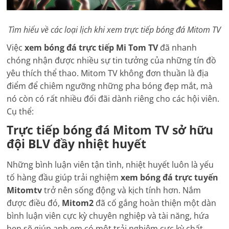
Tìm hiểu về các loại lịch khi xem trực tiếp bóng đá Mitom TV
Việc
xem bóng đá trực tiếp Mi Tom TV
đã nhanh
chóng nhận được nhiều sự tin tưởng của những tín đồ
yêu thích thể thao. Mitom TV không đơn thuần là địa
điểm để chiêm ngưỡng những pha bóng đẹp mắt, mà
nó còn có rất nhiều đối đãi dành riêng cho các hội viên.
Cụ thể:
Trực tiếp bóng đá Mitom TV sở hữu
đội BLV đầy nhiệt huyết
Những bình luận viên tận tình, nhiệt huyết luôn là yếu
tố hàng đầu giúp trải nghiệm
xem bóng đá trực tuyến
Mitomtv
trở
nên sống động và kịch tính hơn. Nắm
được điều đó,
Mitom2
đã cố gắng hoàn thiện một dàn
bình luận viên cực kỳ chuyên nghiệp và tài năng, hứa
hẹn sẽ giúp anh em có một trải nghiệm cực kỳ chất