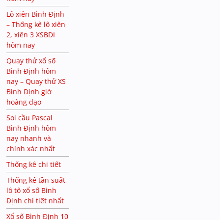
Lô xiên Bình Định
– Thống kê lô xiên
2, xiên 3 XSBDI
hôm nay
Quay thử xổ số
Bình Định hôm
nay – Quay thử XS
Bình Định giờ
hoàng đạo
Soi cầu Pascal
Bình Định hôm
nay nhanh và
chính xác nhất
Thống kê chi tiết
Thống kê tần suất
lô tô xổ số Bình
Định chi tiết nhất
Xổ số Bình Định 10