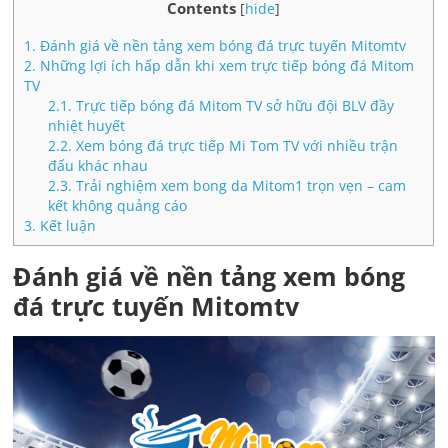
Contents
[
hide
]
1.
Đánh giá về nền tảng xem bóng đá trực tuyến Mitomtv
2.
Những lợi ích hấp dẫn khi xem trực tiếp bóng đá Mitom
TV
2.1.
Trực tiếp bóng đá Mitom TV sở hữu đội BLV đầy
nhiệt huyết
2.2.
Xem bóng đá trực tiếp Mi Tom TV với nhiều trận
đấu khác nhau
2.3.
Trải nghiệm xem bong da Mitom1 trọn vẹn – cam
kết không quảng cáo
3.
Kết luận
Đánh giá về nền tảng xem bóng
đá trực tuyến Mitomtv