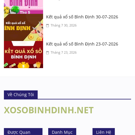
Kết quả xổ số Bình Định 30-07-2026
Tháng 7 30, 2026
Kết quả xổ số Bình Định 23-07-2026
Tháng 7 23, 2026
Về Chúng Tôi
XOSOBINHDINH.NET
Được Quan
Danh Mục
Liên Hệ