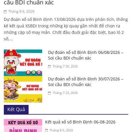
cầu BDI chuẩn xác
Tháng 8 6, 2026
Dự đoán xổ số Bình Định 13/08/2026 dựa trên phân tích, thống
kê kết quả XSBDI trong những kỳ quay gần nhất để chọn ra
những cặp số may mắn. Chốt đầu đuôi giải đặc biệt, bao lô 2
số,...
Dự đoán xổ số Bình Định 06/08/2026 –
Soi cầu BDI chuẩn xác
Tháng 7 30, 2026
Dự đoán xổ số Bình Định 30/07/2026 –
Soi cầu BDI chuẩn xác
Tháng 7 23, 2026
Kết Quả
Kết quả xổ số Bình Định 06-08-2026
Tháng 8 6, 2026