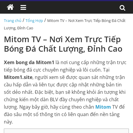
/
/
Trang chủ
Tổng Hợp
Mitom TV – Nơi Xem Trực Tiếp Bóng Đá Chất
Lượng, Đỉnh Cao
Mitom TV – Nơi Xem Trực Tiếp
Bóng Đá Chất Lượng, Đỉnh Cao
Xem bong da Mitom1
là nơi cung cấp những trận trực
tiếp bóng đá cực chuyên nghiệp và lôi cuốn. Tại
Mitom1.site
, người xem sẽ được quan sát những trận
cầu hấp dẫn và liên tục được cập nhật những bản tin
sốt dẻo nhất. Đặc biệt, bạn sẽ không khỏi ấn tượng khi
chứng kiến một dàn BLV đầy chuyên nghiệp và chất
lượng. Ngay bây giờ, hãy cùng theo chân
Mitom
TV để
đào sâu một số thông tin có liên quan đến nền tảng
này.