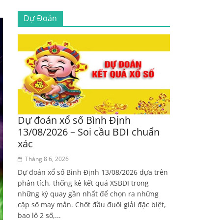
Dự Đoán
Dự đoán xổ số Bình Định
13/08/2026 – Soi cầu BDI chuẩn
xác
Tháng 8 6, 2026
Dự đoán xổ số Bình Định 13/08/2026 dựa trên
phân tích, thống kê kết quả XSBDI trong
những kỳ quay gần nhất để chọn ra những
cặp số may mắn. Chốt đầu đuôi giải đặc biệt,
bao lô 2 số,...