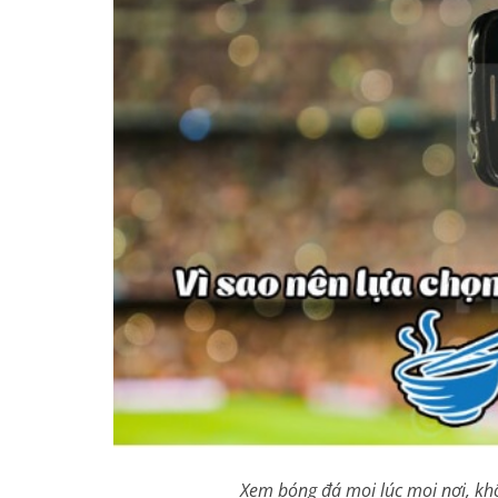
Xem bóng đá mọi lúc mọi nơi, khô