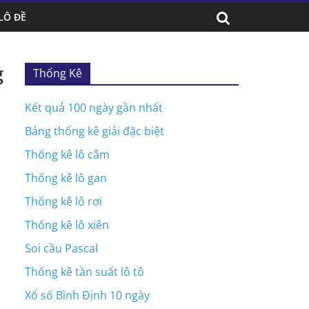
LÔ ĐỀ
g
Thống Kê
Kết quả 100 ngày gần nhất
Bảng thống kê giải đặc biệt
Thống kê lô câm
Thống kê lô gan
Thống kê lô rơi
Thống kê lô xiên
Soi cầu Pascal
Thống kê tần suất lô tô
Xổ số Bình Định 10 ngày