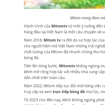
Mitom mang đam mê b
Hành trình của
Mitomtv
từ một ý tưởng đến
hàng đầu tại Việt Nam là một câu chuyện về 
Năm 2018,
Mitom tv
ra đời do sự hợp tác củ
cho người hâm mộ Việt Nam những trải ngh
chất lượng của Mitom đã nhanh chóng thu hút
bóng đá.
Tiến lên từng bước,
Mitomtv
không ngừng mạn
kênh mở rộng hợp tác với nhiều nhà cung cấ
dẫn nhất trên toàn cầu.
Năm 2022, Mitom tiếp tục đổi mới bằng việc 
truy cập và xem
trực tiếp bóng đá
mọi lúc, mọ
Từ 2023 cho đến nay, kênh không ngừng phát 