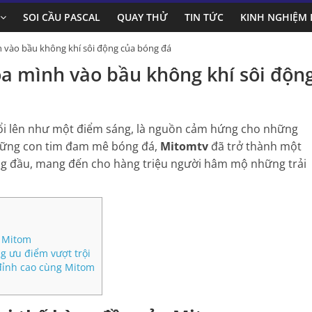
SOI CẦU PASCAL
QUAY THỬ
TIN TỨC
KINH NGHIỆM 
 vào bầu không khí sôi động của bóng đá
a mình vào bầu không khí sôi độn
i lên như một điểm sáng, là nguồn cảm hứng cho những
những con tim đam mê bóng đá,
Mitomtv
đã trở thành một
g đầu, mang đến cho hàng triệu người hâm mộ những trải
a Mitom
 ưu điểm vượt trội
đỉnh cao cùng Mitom