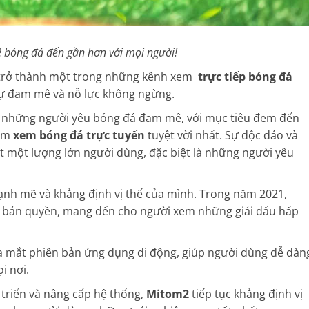
óng đá đến gần hơn với mọi người!
 trở thành một trong những kênh xem
trực tiếp bóng đá
sự đam mê và nỗ lực không ngừng.
a những người yêu bóng đá đam mê, với mục tiêu đem đến
iệm
xem bóng đá trực tuyến
tuyệt vời nhất. Sự độc đáo và
 một lượng lớn người dùng, đặc biệt là những người yêu
h mẽ và khẳng định vị thế của mình. Trong năm 2021,
p bản quyền, mang đến cho người xem những giải đấu hấp
ra mắt phiên bản ứng dụng di động, giúp người dùng dễ dàn
i nơi.
triển và nâng cấp hệ thống,
Mitom2
tiếp tục khẳng định vị