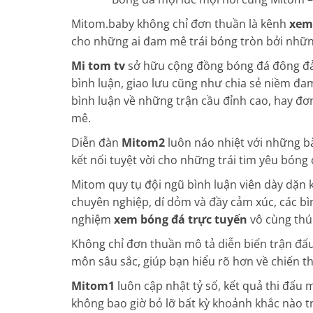
Mitom.baby không chỉ đơn thuần là kênh
xem
cho những ai đam mê trái bóng tròn bởi nhữn
Mi tom tv
sở hữu cộng đồng bóng đá đông đảo
bình luận, giao lưu cũng như chia sẻ niềm đ
bình luận về những trận cầu đỉnh cao, hay đ
mê.
Diễn đàn
Mitom2
luôn náo nhiệt với những bà
kết nối tuyệt vời cho những trái tim yêu bóng 
Mitom quy tụ đội ngũ bình luận viên dày dặn k
chuyên nghiệp, dí dỏm và đầy cảm xúc, các bì
nghiệm
xem bóng đá trực tuyến
vô cùng thú 
Không chỉ đơn thuần mô tả diễn biến trận đấ
môn sâu sắc, giúp bạn hiểu rõ hơn về chiến thu
Mitom1
luôn cập nhật tỷ số, kết quả thi đấu
không bao giờ bỏ lỡ bất kỳ khoảnh khắc nào t