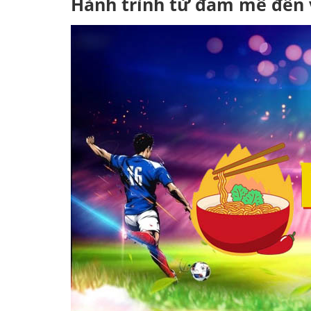
Hành trình từ đam mê đến 