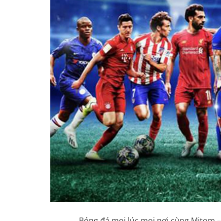
Bóng đá mọi lúc mọi nơi cùng Mitom – 