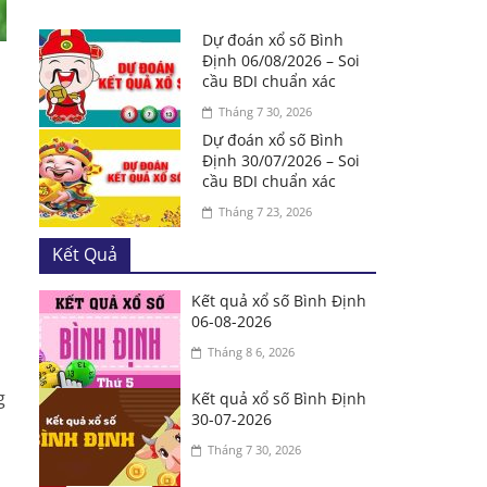
Dự đoán xổ số Bình
Định 06/08/2026 – Soi
cầu BDI chuẩn xác
Tháng 7 30, 2026
Dự đoán xổ số Bình
Định 30/07/2026 – Soi
cầu BDI chuẩn xác
Tháng 7 23, 2026
Kết Quả
Kết quả xổ số Bình Định
06-08-2026
Tháng 8 6, 2026
g
Kết quả xổ số Bình Định
30-07-2026
Tháng 7 30, 2026