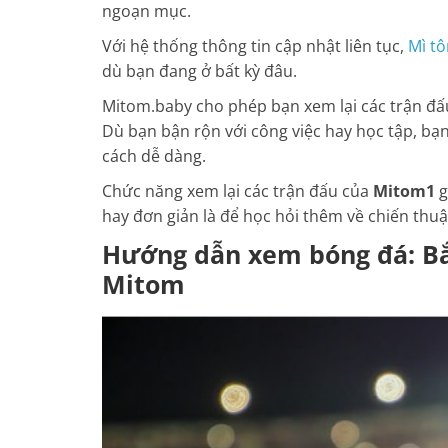
ngoạn mục.
Với hệ thống thông tin cập nhật liên tục,
Mì tô
dù bạn đang ở bất kỳ đâu.
Mitom.baby cho phép bạn xem lại các trận đấu
Dù bạn bận rộn với công việc hay học tập, bạ
cách dễ dàng.
Chức năng xem lại các trận đấu của
Mitom1
g
hay đơn giản là để học hỏi thêm về chiến thuậ
Hướng dẫn xem bóng đá: Bắt
Mitom