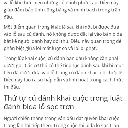
và lỗ khi thực hiện những cú đánh phức tạp. Điều này
giúp đảm bảo tính công bằng và minh bạch trong trận
đấu.
Một điểm quan trọng khác là sau khi một bi được đưa
vào lỗ sau cú đánh, nó không được đặt lại vào bàn bida
bất kể người đánh hay đối thủ. Điều này quan trọng để
phân biệt giữa lỗi mất lượt cơ và lỗi bị phạt.
Trong lúc khai cuộc, cú đánh ban đầu không cần phải
được gọi. Các cơ thủ có thể tiếp tục đánh sau khi bi mục
tiêu đã được đưa vào lỗ trong cú đánh khai cuộc hợp lệ.
Điều này tạo ra sự hấp dẫn và linh hoạt trong cách thức
thi đấu.
Thứ tự cú đánh khai cuộc trong luật
đánh bida lỗ sọc trơn
Người chiến thắng trong ván đấu đạt quyền khai cuộc
trong lần thi tiếp theo. Trong cuộc thi bida lỗ sọc trơn