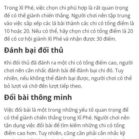
Trong Xì Phé, việc chọn chi phù hợp là rất quan trọng
để có thể giành chiến thắng. Người chơi nên tập trung
vào việc sắp xếp các lá bài thành các chi có tổng điểm là
10 hoặc 20. Nếu có thể, hãy chọn chi có tổng điểm là 20
để có cơ hội giành Xì Phé và nhận được 30 điểm.
Đánh bại đối thủ
Khi đối thủ đã đánh ra một chi có tổng điểm cao, người
chơi nên cân nhắc đánh bài để đánh bại chi đó. Tuy
nhiên, nếu không thể đánh bại được, người chơi có thể
bỏ lượt và chờ đến lượt tiếp theo.
Đổi bài thông minh
Việc đổi bài là một trong những yếu tố quan trọng để
có thể giành chiến thắng trong Xì Phé. Người chơi nên
tận dụng việc đổi bài để tìm kiếm những chi có tổng
điểm cao hơn. Tuy nhiên, cũng cần phải cân nhắc kỹ