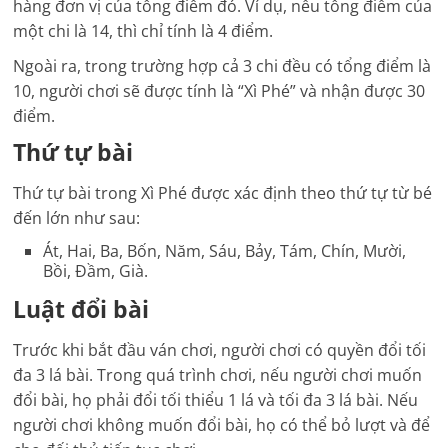
hàng đơn vị của tổng điểm đó. Ví dụ, nếu tổng điểm của
một chi là 14, thì chỉ tính là 4 điểm.
Ngoài ra, trong trường hợp cả 3 chi đều có tổng điểm là
10, người chơi sẽ được tính là “Xì Phé” và nhận được 30
điểm.
Thứ tự bài
Thứ tự bài trong Xì Phé được xác định theo thứ tự từ bé
đến lớn như sau:
Át, Hai, Ba, Bốn, Năm, Sáu, Bảy, Tám, Chín, Mười,
Bồi, Đầm, Già.
Luật đổi bài
Trước khi bắt đầu ván chơi, người chơi có quyền đổi tối
đa 3 lá bài. Trong quá trình chơi, nếu người chơi muốn
đổi bài, họ phải đổi tối thiểu 1 lá và tối đa 3 lá bài. Nếu
người chơi không muốn đổi bài, họ có thể bỏ lượt và để