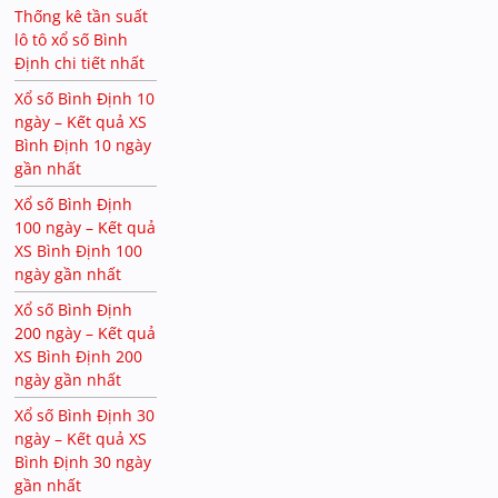
Thống kê tần suất
lô tô xổ số Bình
Định chi tiết nhất
Xổ số Bình Định 10
ngày – Kết quả XS
Bình Định 10 ngày
gần nhất
Xổ số Bình Định
100 ngày – Kết quả
XS Bình Định 100
ngày gần nhất
Xổ số Bình Định
200 ngày – Kết quả
XS Bình Định 200
ngày gần nhất
Xổ số Bình Định 30
ngày – Kết quả XS
Bình Định 30 ngày
gần nhất