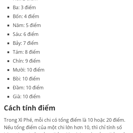
Ba: 3 điểm
Bốn: 4 điểm
Năm: 5 điểm
Sáu: 6 điểm
Bảy: 7 điểm
Tám: 8 điểm
Chín: 9 điểm
Mười: 10 điểm
Bồi: 10 điểm
Đầm: 10 điểm
Già: 10 điểm
Cách tính điểm
Trong Xì Phé, mỗi chi có tổng điểm là 10 hoặc 20 điểm.
Nếu tổng điểm của một chi lớn hơn 10, thì chỉ tính số