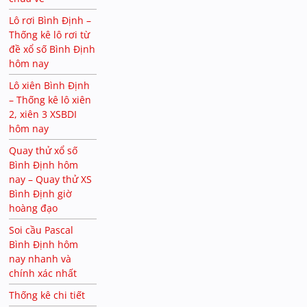
Lô rơi Bình Định –
Thống kê lô rơi từ
đề xổ số Bình Định
hôm nay
Lô xiên Bình Định
– Thống kê lô xiên
2, xiên 3 XSBDI
hôm nay
Quay thử xổ số
Bình Định hôm
nay – Quay thử XS
Bình Định giờ
hoàng đạo
Soi cầu Pascal
Bình Định hôm
nay nhanh và
chính xác nhất
Thống kê chi tiết