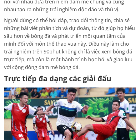
nối với nhau dựa trên niềm đam mê chung và cùng
nhau tạo ra những trải nghiệm độc đáo và thú vị.
Người dùng có thể hỏi đáp, trao đổi thông tin, chia sẻ
những bài viết phân tích và dự đoán, từ đó giúp họ hiểu
sâu hơn về bóng đá và phát triển mối quan tâm của
mình đối với môn thể thao vua này. Điều này làm cho
trải nghiệm trên 90phut không chỉ là việc xem bóng đá
trực tiếp, mà còn là một hành trình học hỏi và giao lưu
với cộng đồng đam mê bóng đá.
Trực tiếp đa dạng các giải đấu