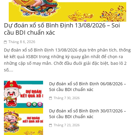
Dự đoán xổ số Bình Định 13/08/2026 – Soi
cầu BDI chuẩn xác
Tháng 8 6, 2026
Dự đoán xổ số Bình Định 13/08/2026 dựa trên phân tích, thống
kê kết quả XSBDI trong những kỳ quay gần nhất để chọn ra
những cặp số may mắn. Chốt đầu đuôi giải đặc biệt, bao lô 2
số,...
Dự đoán xổ số Bình Định 06/08/2026 –
Soi cầu BDI chuẩn xác
Tháng 7 30, 2026
Dự đoán xổ số Bình Định 30/07/2026 –
Soi cầu BDI chuẩn xác
Tháng 7 23, 2026