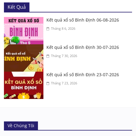
Kết Quả
Kết quả xổ số Bình Định 06-08-2026
Tháng 8 6, 2026
Kết quả xổ số Bình Định 30-07-2026
Tháng 7 30, 2026
Kết quả xổ số Bình Định 23-07-2026
Tháng 7 23, 2026
Về Chúng Tôi