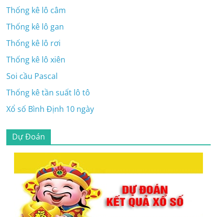
Thống kê lô câm
Thống kê lô gan
Thống kê lô rơi
Thống kê lô xiên
Soi cầu Pascal
Thống kê tần suất lô tô
Xổ số Bình Định 10 ngày
Dự Đoán