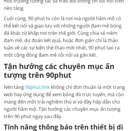
môi trường tương tác và trao đổi thông tin sôi nổi trên
nền tảng.
Cuối cùng, 90 phut tv còn là nơi mà người hâm mộ có
thể kết nối và giao lưu với những người đam mê bóng
đá khác từ khắp nơi trên thế giới. Cùng chia sẻ niềm
đam mê, dự đoán kết quả, hoặc đơn giản chỉ là thảo
luận về các sự kiện thể thao mới nhất, 90 phut tạo ra
một cộng đồng đam mê sôi nổi và gắn kết.
Tận hưởng các chuyên mục ấn
tượng trên 90phut
Nền tảng
90phut link
không chỉ đơn thuần là một trang
web hay ứng dụng để xem bóng đá trực tuyến, mà còn
mang đến một trải nghiệm thú vị và đầy hấp dẫn cho
người hâm mộ. Tận hưởng các chuyên mục ấn tượng
trên 90 phut ngay sau đây.
Tính năng thông báo trên thiết bị di