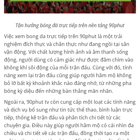
Tận hưởng bóng đá trực tiếp trên nền tảng 90phut
Việc xem bong da trực tiếp trên 90phut là một trải
nghiệm đích thực và chân thực như đang ngồi tại sân
vận động. Với chất lượng hình ảnh và âm thanh sống
động, người dùng có cảm giác như được đắm chìm vào
không khí sôi động của mỗi trận đấu. Cùng với đó, tính
năng xem lại trận đấu cũng giúp người hâm mộ không
bỏ lỡ bất kỳ khoảnh khắc nào đáng nhớ, từ những pha
bóng kỳ diệu đến những bàn thắng mãn nhãn.
Ngoài ra, 90phut tv còn cung cấp một loạt các tính năng
và dịch vụ bổ sung như tin tức thể thao, bình luận trực
tiếp, thống kê trận đấu và phân tích chi tiết từ các
chuyên gia. Điều này giúp người hâm mộ có cái nhìn đa
chiều và chi tiết về các trận đấu, đồng thời tạo ra một