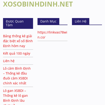
XOSOBINHDINH.NET
Được Quan
Danh Mục
Liên Hệ
Tâm
https://linkvao78wi
Bảng thống kê giải
n.co/
đặc biệt xổ số Bình
Định hôm nay
Kết quả 100 ngày
Liên hệ
Lô câm Bình Định
– Thống kê đầu
đuôi câm XSBDI
chính xác nhất
Lô gan XSBDI –
Thống kê lô gan
Bình Định lâu