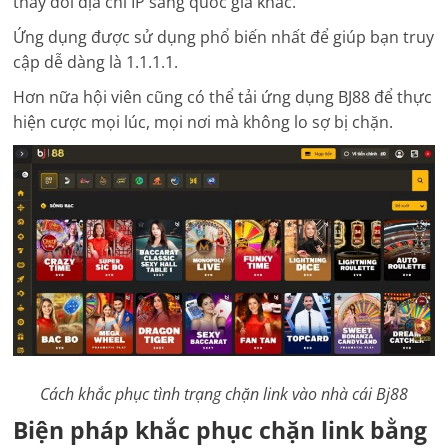
thay đổi địa chỉ IP sang quốc gia khác.
Ứng dụng được sử dụng phổ biến nhất để giúp bạn truy
cập dễ dàng là 1.1.1.1.
Hơn nữa hội viên cũng có thể tải ứng dụng BJ88 để thực
hiện cược mọi lúc, mọi nơi mà không lo sợ bị chặn.
Cách khắc phục tình trạng chặn link vào nhà cái Bj88
Biện pháp khắc phục chặn link bằng