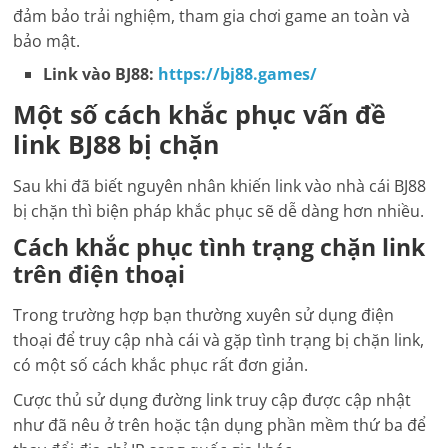
đảm bảo trải nghiệm, tham gia chơi game an toàn và
bảo mật.
Link vào BJ88:
https://bj88.games/
Một số cách khắc phục vấn đề
link BJ88 bị chặn
Sau khi đã biết nguyên nhân khiến link vào nhà cái BJ88
bị chặn thì biện pháp khắc phục sẽ dễ dàng hơn nhiều.
Cách khắc phục tình trạng chặn link
trên điện thoại
Trong trường hợp bạn thường xuyên sử dụng điện
thoại để truy cập nhà cái và gặp tình trạng bị chặn link,
có một số cách khắc phục rất đơn giản.
Cược thủ sử dụng đường link truy cập được cập nhật
như đã nêu ở trên hoặc tận dụng phần mềm thứ ba để