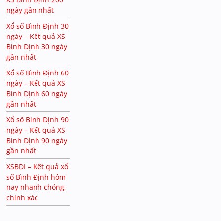
ngày gần nhất
Xổ số Bình Định 30
ngày – Kết quả XS
Bình Định 30 ngày
gần nhất
Xổ số Bình Định 60
ngày – Kết quả XS
Bình Định 60 ngày
gần nhất
Xổ số Bình Định 90
ngày – Kết quả XS
Bình Định 90 ngày
gần nhất
XSBDI – Kết quả xổ
số Bình Định hôm
nay nhanh chóng,
chính xác