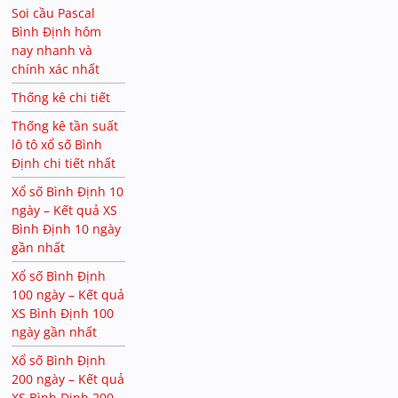
Soi cầu Pascal
Bình Định hôm
nay nhanh và
chính xác nhất
Thống kê chi tiết
Thống kê tần suất
lô tô xổ số Bình
Định chi tiết nhất
Xổ số Bình Định 10
ngày – Kết quả XS
Bình Định 10 ngày
gần nhất
Xổ số Bình Định
100 ngày – Kết quả
XS Bình Định 100
ngày gần nhất
Xổ số Bình Định
200 ngày – Kết quả
XS Bình Định 200