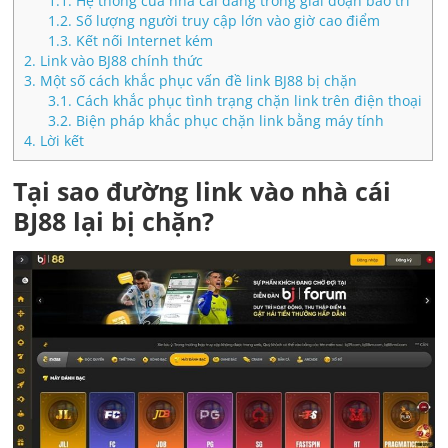
1.1.
Hệ thống của nhà cái đang trong giai đoạn bảo trì
1.2.
Số lượng người truy cập lớn vào giờ cao điểm
1.3.
Kết nối Internet kém
2.
Link vào BJ88 chính thức
3.
Một số cách khắc phục vấn đề link BJ88 bị chặn
3.1.
Cách khắc phục tình trạng chặn link trên điện thoại
3.2.
Biện pháp khắc phục chặn link bằng máy tính
4.
Lời kết
Tại sao đường link vào nhà cái
BJ88 lại bị chặn?