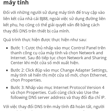
máy tính
Đối với những người sử dụng máy tính để truy cập vào
liên kết của nhà cái BJ88, ngoài việc sử dụng đường liên
kết phụ, họ cũng có thể giải quyết vấn đề bằng cách
thay đổi DNS trên thiết bị của mình.
Quá trình thực hiện được thực hiện như sau:
Bước 1: Cược thủ nhấp vào mục Control Panel trên
thanh công cụ của máy tính và chọn Network and
Internet. Sau đó tiếp tục chọn Network and Sharing
Center khi một cửa sổ mới xuất hiện.
Bước 2: Click đúp vào mục Change Adapter Settings,
máy tính sẽ hiển thị một cửa sổ mới, chọn Ethernet,
chọn Properties.
Bước 3: Nhấp vào mục Internet Protocol Version 4
và chọn Properties. Cuối cùng click vào Use the
following DNS server address và thay đổi địa chỉ IP.
Với việc thay đổi DNS trên máy tính đã hoàn tất, người