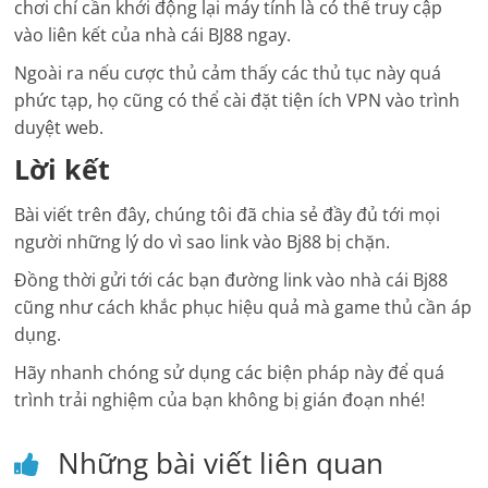
chơi chỉ cần khởi động lại máy tính là có thể truy cập
vào liên kết của nhà cái BJ88 ngay.
Ngoài ra nếu cược thủ cảm thấy các thủ tục này quá
phức tạp, họ cũng có thể cài đặt tiện ích VPN vào trình
duyệt web.
Lời kết
Bài viết trên đây, chúng tôi đã chia sẻ đầy đủ tới mọi
người những lý do vì sao link vào Bj88 bị chặn.
Đồng thời gửi tới các bạn đường link vào nhà cái Bj88
cũng như cách khắc phục hiệu quả mà game thủ cần áp
dụng.
Hãy nhanh chóng sử dụng các biện pháp này để quá
trình trải nghiệm của bạn không bị gián đoạn nhé!
Những bài viết liên quan