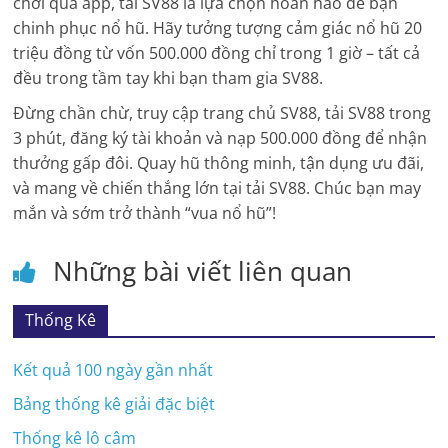
chơi qua app, tải SV88 là lựa chọn hoàn hảo để bạn
chinh phục nổ hũ. Hãy tưởng tượng cảm giác nổ hũ 20
triệu đồng từ vốn 500.000 đồng chỉ trong 1 giờ – tất cả
đều trong tầm tay khi bạn tham gia SV88.
Đừng chần chừ, truy cập trang chủ SV88, tải SV88 trong
3 phút, đăng ký tài khoản và nạp 500.000 đồng để nhận
thưởng gấp đôi. Quay hũ thông minh, tận dụng ưu đãi,
và mang về chiến thắng lớn tại tải SV88. Chúc bạn may
mắn và sớm trở thành “vua nổ hũ”!
Những bài viết liên quan
Thống Kê
Kết quả 100 ngày gần nhất
Bảng thống kê giải đặc biệt
Thống kê lô câm