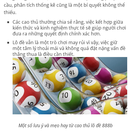
cầu, phân tích thống kê cũng là một bí quyết không thể
thiếu.
Các cao thủ thường chia sẻ rằng, việc kết hợp giữa
kiến thức và kinh nghiệm thực tế sẽ giúp người chơi
đưa ra những quyết định chính xác hơn.
Lô đề vẫn là một trò chơi may rủi vì vậy, việc giữ
một tâm lý thoải mái và không quá đặt nặng vấn đề
thắng thua là điều cần thiết.
Một số lưu ý và mẹo hay từ cao thủ lô đề 888b