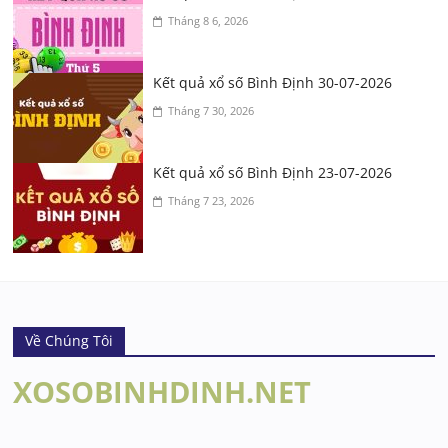
Tháng 8 6, 2026
Kết quả xổ số Bình Định 30-07-2026
Tháng 7 30, 2026
Kết quả xổ số Bình Định 23-07-2026
Tháng 7 23, 2026
Về Chúng Tôi
XOSOBINHDINH.NET