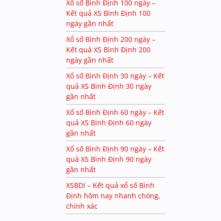
Xổ số Bình Định 100 ngày –
Kết quả XS Bình Định 100
ngày gần nhất
Xổ số Bình Định 200 ngày –
Kết quả XS Bình Định 200
ngày gần nhất
Xổ số Bình Định 30 ngày – Kết
quả XS Bình Định 30 ngày
gần nhất
Xổ số Bình Định 60 ngày – Kết
quả XS Bình Định 60 ngày
gần nhất
Xổ số Bình Định 90 ngày – Kết
quả XS Bình Định 90 ngày
gần nhất
XSBDI – Kết quả xổ số Bình
Định hôm nay nhanh chóng,
chính xác