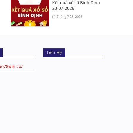
Kết quả xổ số Bình Định
23-07-2026
Tháng 7 23, 2026
Liên Hệ
vao78win.co/