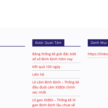
Được Quan Tâm
Danh Mục
Bảng thống kê giải đặc biệt
https://link
xổ số Bình Định hôm nay
Kết quả 100 ngày
Liên hệ
Lô câm Bình Định – Thống kê
đầu đuôi câm XSBDI chính
xác nhất
Lô gan XSBDI – Thống kê lô
gan Bình Định lâu chưa về