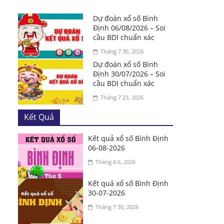
Dự đoán xổ số Bình
Định 06/08/2026 – Soi
cầu BDI chuẩn xác
Tháng 7 30, 2026
Dự đoán xổ số Bình
Định 30/07/2026 – Soi
cầu BDI chuẩn xác
Tháng 7 23, 2026
Kết Quả
Kết quả xổ số Bình Định
06-08-2026
Tháng 8 6, 2026
Kết quả xổ số Bình Định
30-07-2026
Tháng 7 30, 2026