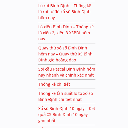
Lô rơi Bình Định – Thống kê
lô rơi từ đề xổ số Bình Định
hôm nay
Lô xiên Bình Định – Thống kê
lô xiên 2, xiên 3 XSBDI hôm
nay
Quay thử xổ số Bình Định
hôm nay – Quay thử XS Bình
Định giờ hoàng đạo
Soi cầu Pascal Bình Định hôm
nay nhanh và chính xác nhất
Thống kê chi tiết
Thống kê tần suất lô tô xổ số
Bình Định chi tiết nhất
Xổ số Bình Định 10 ngày – Kết
quả XS Bình Định 10 ngày
gần nhất