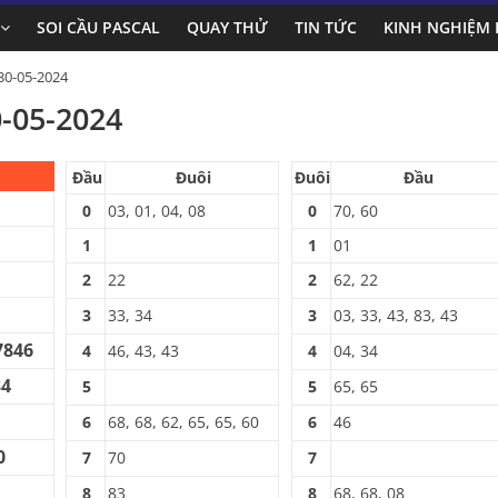
SOI CẦU PASCAL
QUAY THỬ
TIN TỨC
KINH NGHIỆM 
30-05-2024
0-05-2024
Đầu
Đuôi
Đuôi
Đầu
0
03, 01, 04, 08
0
70, 60
1
1
01
2
22
2
62, 22
3
33, 34
3
03, 33, 43, 83, 43
7846
4
46, 43, 43
4
04, 34
34
5
5
65, 65
6
68, 68, 62, 65, 65, 60
6
46
0
7
70
7
8
83
8
68, 68, 08