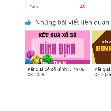
Tám
43
Những bài viết liên quan
Kết quả xổ số Bình Định 06-
Kết quả
08-2026
07-2026