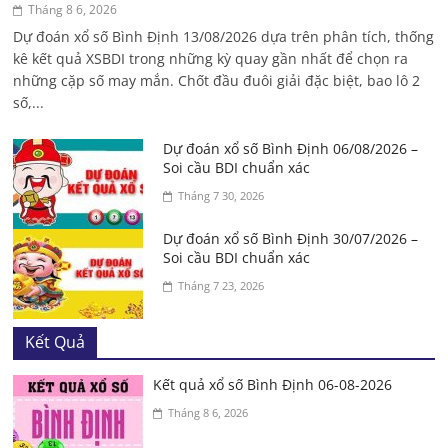
Tháng 8 6, 2026
Dự đoán xổ số Bình Định 13/08/2026 dựa trên phân tích, thống
kê kết quả XSBDI trong những kỳ quay gần nhất để chọn ra
những cặp số may mắn. Chốt đầu đuôi giải đặc biệt, bao lô 2
số,...
Dự đoán xổ số Bình Định 06/08/2026 –
Soi cầu BDI chuẩn xác
Tháng 7 30, 2026
Dự đoán xổ số Bình Định 30/07/2026 –
Soi cầu BDI chuẩn xác
Tháng 7 23, 2026
Kết Quả
Kết quả xổ số Bình Định 06-08-2026
Tháng 8 6, 2026