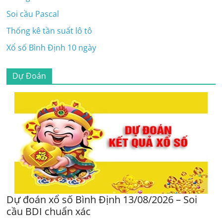
Soi cầu Pascal
Thống kê tần suất lô tô
Xổ số Bình Định 10 ngày
Dự Đoán
Dự đoán xổ số Bình Định 13/08/2026 – Soi
cầu BDI chuẩn xác