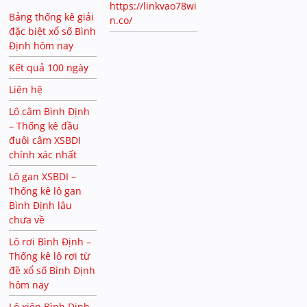
https://linkvao78wi
Bảng thống kê giải
n.co/
đặc biệt xổ số Bình
Định hôm nay
Kết quả 100 ngày
Liên hệ
Lô câm Bình Định
– Thống kê đầu
đuôi câm XSBDI
chính xác nhất
Lô gan XSBDI –
Thống kê lô gan
Bình Định lâu
chưa về
Lô rơi Bình Định –
Thống kê lô rơi từ
đề xổ số Bình Định
hôm nay
Lô xiên Bình Định