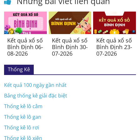
Những bài viết liên quan
Kết quả xổ số
Kết quả xổ số
Kết quả xổ số
Bình Định 06-
Bình Định 30-
Bình Định 23-
08-2026
07-2026
07-2026
Thống Kê
Kết quả 100 ngày gần nhất
Bảng thống kê giải đặc biệt
Thống kê lô câm
Thống kê lô gan
Thống kê lô rơi
Thống kê lô xiên