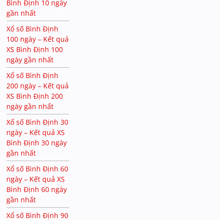
Bình Định 10 ngày
gần nhất
Xổ số Bình Định
100 ngày – Kết quả
XS Bình Định 100
ngày gần nhất
Xổ số Bình Định
200 ngày – Kết quả
XS Bình Định 200
ngày gần nhất
Xổ số Bình Định 30
ngày – Kết quả XS
Bình Định 30 ngày
gần nhất
Xổ số Bình Định 60
ngày – Kết quả XS
Bình Định 60 ngày
gần nhất
Xổ số Bình Định 90