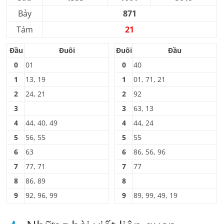
Bảy
871
Tám
21
Đầu
Đuôi
Đuôi
Đầu
0
01
0
40
1
13, 19
1
01, 71, 21
2
24, 21
2
92
3
3
63, 13
4
44, 40, 49
4
44, 24
5
56, 55
5
55
6
63
6
86, 56, 96
7
77, 71
7
77
8
86, 89
8
9
92, 96, 99
9
89, 99, 49, 19