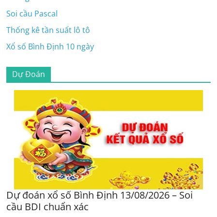
Soi cầu Pascal
Thống kê tần suất lô tô
Xổ số Bình Định 10 ngày
Dự Đoán
Dự đoán xổ số Bình Định 13/08/2026 – Soi
cầu BDI chuẩn xác