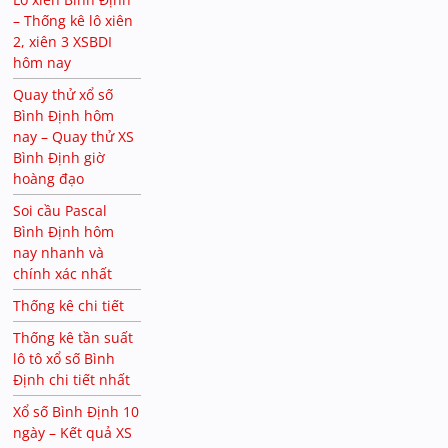
– Thống kê lô xiên
2, xiên 3 XSBDI
hôm nay
Quay thử xổ số
Bình Định hôm
nay – Quay thử XS
Bình Định giờ
hoàng đạo
Soi cầu Pascal
Bình Định hôm
nay nhanh và
chính xác nhất
Thống kê chi tiết
Thống kê tần suất
lô tô xổ số Bình
Định chi tiết nhất
Xổ số Bình Định 10
ngày – Kết quả XS