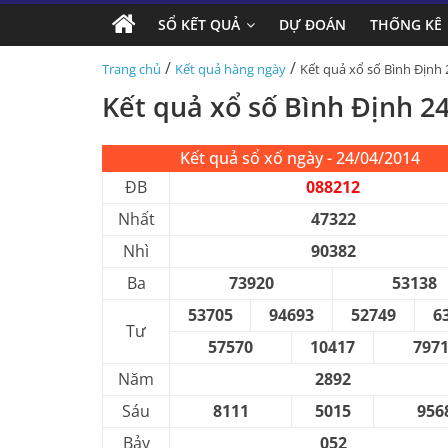
SỔ KẾT QUẢ
DỰ ĐOÁN
THỐNG KÊ
/
/
Trang chủ
Kết quả hàng ngày
Kết quả xổ số Bình Định 
Kết quả xổ số Bình Định 2
Kết quả sổ xố ngày - 24/04/2014
ĐB
088212
Nhất
47322
Nhì
90382
Ba
73920
53138
53705
94693
52749
6
Tư
57570
10417
797
Năm
2892
Sáu
8111
5015
956
Bảy
052