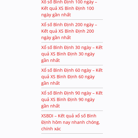
Xổ số Bình Định 100 ngày –
Kết quả XS Bình Định 100
ngày gần nhất
Xổ số Bình Định 200 ngày –
Kết quả XS Bình Định 200
ngày gần nhất
Xổ số Bình Định 30 ngày – Kết
quả XS Bình Định 30 ngày
gần nhất
Xổ số Bình Định 60 ngày – Kết
quả XS Bình Định 60 ngày
gần nhất
Xổ số Bình Định 90 ngày – Kết
quả XS Bình Định 90 ngày
gần nhất
XSBDI – Kết quả xổ số Bình
Định hôm nay nhanh chóng,
chính xác