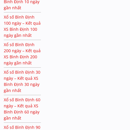
Bình Định 10 ngày
gần nhất
Xổ số Bình Định
100 ngày – Kết quả
XS Bình Định 100
ngày gần nhất
Xổ số Bình Định
200 ngày – Kết quả
XS Bình Định 200
ngày gần nhất
Xổ số Bình Định 30
ngày – Kết quả XS
Bình Định 30 ngày
gần nhất
Xổ số Bình Định 60
ngày – Kết quả XS
Bình Định 60 ngày
gần nhất
Xổ số Bình Định 90