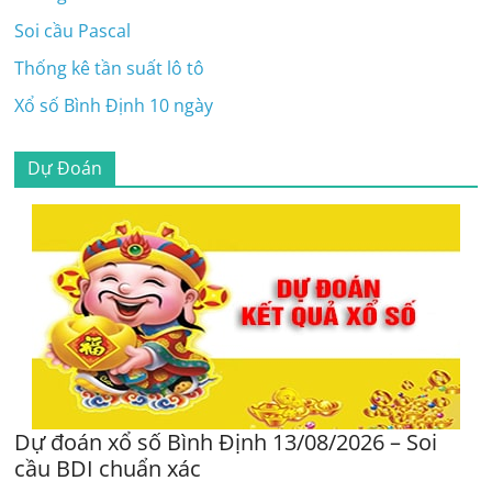
Soi cầu Pascal
Thống kê tần suất lô tô
Xổ số Bình Định 10 ngày
Dự Đoán
Dự đoán xổ số Bình Định 13/08/2026 – Soi
cầu BDI chuẩn xác