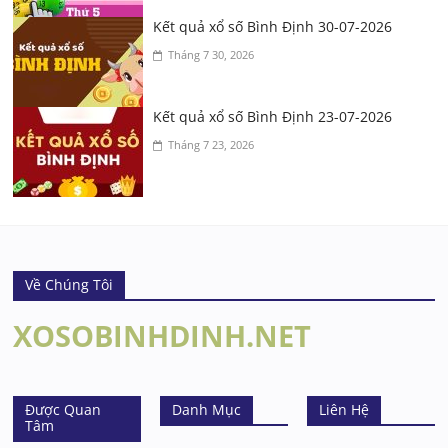
Kết quả xổ số Bình Định 30-07-2026
Tháng 7 30, 2026
Kết quả xổ số Bình Định 23-07-2026
Tháng 7 23, 2026
Về Chúng Tôi
XOSOBINHDINH.NET
Được Quan
Danh Mục
Liên Hệ
Tâm