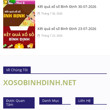
Kết quả xổ số Bình Định 30-07-2026
Tháng 7 30, 2026
Kết quả xổ số Bình Định 23-07-2026
Tháng 7 23, 2026
Về Chúng Tôi
XOSOBINHDINH.NET
Được Quan
Danh Mục
Liên Hệ
Tâm