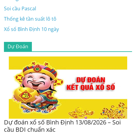
Soi cầu Pascal
Thống kê tần suất lô tô
Xổ số Bình Định 10 ngày
Dự Đoán
Dự đoán xổ số Bình Định 13/08/2026 – Soi
cầu BDI chuẩn xác