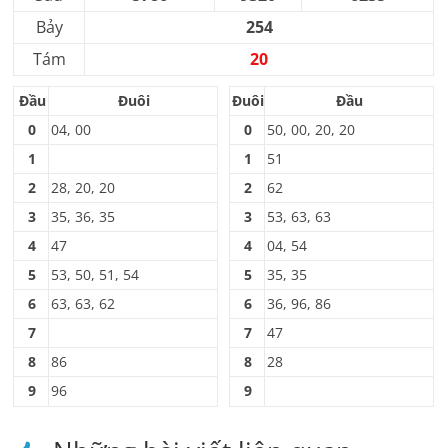
Bảy
254
Tám
20
Đầu
Đuôi
Đuôi
Đầu
0
04, 00
0
50, 00, 20, 20
1
1
51
2
28, 20, 20
2
62
3
35, 36, 35
3
53, 63, 63
4
47
4
04, 54
5
53, 50, 51, 54
5
35, 35
6
63, 63, 62
6
36, 96, 86
7
7
47
8
86
8
28
9
96
9