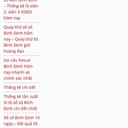
– Thống kê lô xiên
2, xiên 3 XSBDI
hôm nay
Quay thử xổ số
Bình Định hôm
nay – Quay thử XS
Bình Định giờ
hoàng đạo
Soi cầu Pascal
Bình Định hôm
nay nhanh và
chính xác nhất
Thống kê chi tiết
Thống kê tần suất
lô tô xổ số Bình
Định chi tiết nhất
Xổ số Bình Định 10
ngày – Kết quả XS