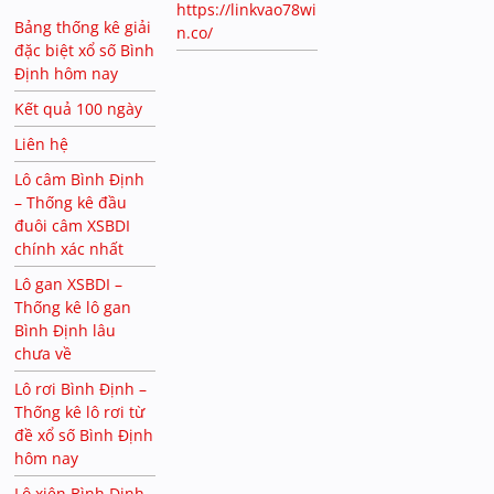
https://linkvao78wi
Bảng thống kê giải
n.co/
đặc biệt xổ số Bình
Định hôm nay
Kết quả 100 ngày
Liên hệ
Lô câm Bình Định
– Thống kê đầu
đuôi câm XSBDI
chính xác nhất
Lô gan XSBDI –
Thống kê lô gan
Bình Định lâu
chưa về
Lô rơi Bình Định –
Thống kê lô rơi từ
đề xổ số Bình Định
hôm nay
Lô xiên Bình Định