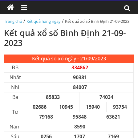
/
/
Trang chủ
Kết quả hàng ngày
Kết quả xổ số Bình Định 21-09-2023
Kết quả xổ số Bình Định 21-09-
2023
Kết quả sổ xố ngày - 21/09/2023
ĐB
334862
Nhất
90381
Nhì
84007
Ba
85833
74034
02686
10945
15940
93754
Tư
79168
95848
63621
Năm
8590
Sáu
0256
1707
7169