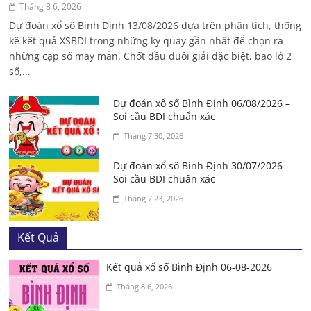
Tháng 8 6, 2026
Dự đoán xổ số Bình Định 13/08/2026 dựa trên phân tích, thống
kê kết quả XSBDI trong những kỳ quay gần nhất để chọn ra
những cặp số may mắn. Chốt đầu đuôi giải đặc biệt, bao lô 2
số,...
Dự đoán xổ số Bình Định 06/08/2026 –
Soi cầu BDI chuẩn xác
Tháng 7 30, 2026
Dự đoán xổ số Bình Định 30/07/2026 –
Soi cầu BDI chuẩn xác
Tháng 7 23, 2026
Kết Quả
Kết quả xổ số Bình Định 06-08-2026
Tháng 8 6, 2026