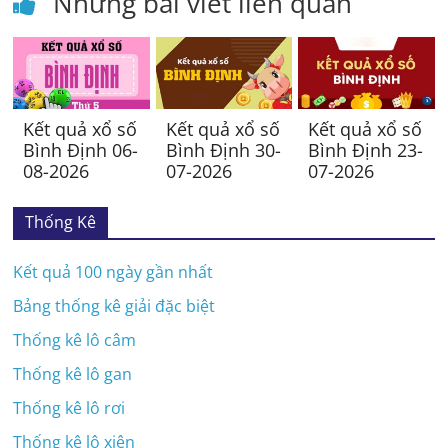
Những bài viết liên quan
Kết quả xổ số
Kết quả xổ số
Kết quả xổ số
Bình Định 06-
Bình Định 30-
Bình Định 23-
08-2026
07-2026
07-2026
Thống Kê
Kết quả 100 ngày gần nhất
Bảng thống kê giải đặc biệt
Thống kê lô câm
Thống kê lô gan
Thống kê lô rơi
Thống kê lô xiên